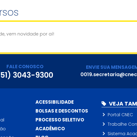
rsos
de, vem novidade por aí!
FALE CONOSCO
ENVIE SUA MENSAGE
(51) 3043-9300
0019.secretaria@cnec
ACESSIBILIDADE
VEJA TA
BOLSAS E DESCONTOS
Portal CNEC
al
PROCESSO SELETIVO
Trabalhe Co
ção
ACADÊMICO
Sistema Aca