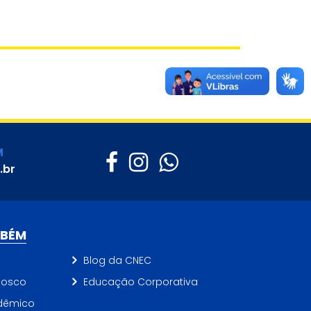
M
.br
MBÉM
Blog da CNEC
nosco
Educação Corporativa
dêmico