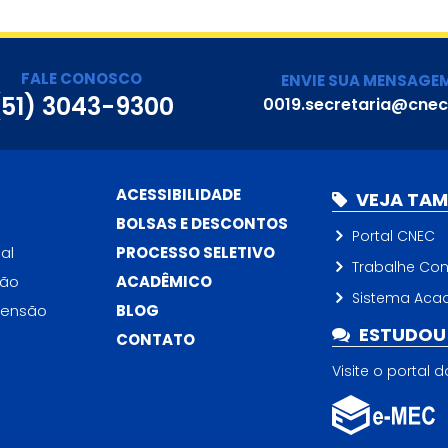
FALE CONOSCO
ENVIE SUA MENSAGE
(51) 3043-9300
0019.secretaria@cnec
ACESSIBILIDADE
VEJA TA
BOLSAS E DESCONTOS
Portal CNEC
al
PROCESSO SELETIVO
Trabalhe Co
ção
ACADÊMICO
Sistema Aca
tensão
BLOG
ESTUDOU 
CONTATO
Visite o portal 