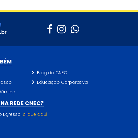
M
.br
MBÉM
Blog da CNEC
nosco
Educação Corporativa
dêmico
NA REDE CNEC?
do Egresso:
clique aqui