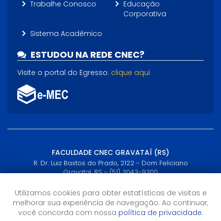
Trabalhe Conosco
Educação
Corporativa
Sistema Acadêmico
ESTUDOU NA REDE CNEC?
Visite o portal do Egresso:
clique aqui
FACULDADE CNEC GRAVATAÍ (RS)
R. Dr. Luiz Bastos do Prado, 2122 - Dom Feliciano
Gravataí, RS - (51) 3043-9300
Utilizamos cookies para obter estatísticas de visitas e
Horário de Atendimento
melhorar sua experiência de navegação. Ao continuar,
8h às 18h
você concorda com nossa
política de privacidade.
Agende seu atendimento pelo WhatsApp (51)3043-9300