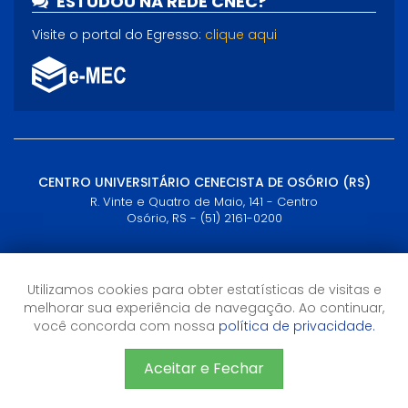
ESTUDOU NA REDE CNEC?
Visite o portal do Egresso:
clique aqui
CENTRO UNIVERSITÁRIO CENECISTA DE OSÓRIO (RS)
R. Vinte e Quatro de Maio, 141 - Centro
Osório, RS - (51) 2161-0200
Horário de Atendimento
Utilizamos cookies para obter estatísticas de visitas e
Semana: 09h às 21h
Sábados: 09h às 12h
melhorar sua experiência de navegação. Ao continuar,
1905.relacionamento@cnec.br (Presencial)
você concorda com nossa
política de privacidade.
cead.relacionamento@cnec.br (Curso EAD)
Aceitar e Fechar
CNEC 2026 - Todos os direitos reservados
Sistema de Ensino CNEC