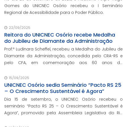
Gomes do UNICNEC Osório recebeu o I Seminário
Regional de Acessibilidade para o Poder Público.
22/09/2025
Reitora do UNICNEC Osório recebe Medalha
do Jubileu de Diamante da Administração
Prof.ª Ludinara Scheffel, recebeu a Medalha do Jubileu de
Diamante da Administração, concedida pelo CRA-RS e
pelo CFA, em comemoração aos 60 anos da
regulamentação da profissão de Administração no
Brasil.
15/09/2025
UNICNEC Osório sedia Seminário “Pacto RS 25
– O Crescimento Sustentável é Agora”
Dia 15 de setembro, o UNICNEC Osório recebeu o
seminário “Pacto RS 25 – O Crescimento Sustentável é
Agora”, promovido pela Assembleia Legislativa do Rio
Grande do Sul, por meio do Fórum Democrático. O
evento ocorreu no auditório Felipe Tiago Gomes.