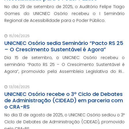
No dia 29 de setembro de 2025, o Auditório Felipe Tiago
Gomes do UNICNEC Osório recebeu o I Seminário
Regional de Acessibilidade para o Poder Público.
15/09/2025
UNICNEC Osório sedia Seminário “Pacto RS 25
– O Crescimento Sustentável é Agora”
Dia 15 de setembro, o UNICNEC Osório recebeu o
seminário “Pacto RS 25 – O Crescimento Sustentável é
Agora”, promovido pela Assembleia Legislativa do Rio
Grande do Sul, por meio do Fórum Democrático. O
evento ocorreu no auditório Felipe Tiago Gomes.
13/08/2025
UNICNEC Osório recebe o 3º Ciclo de Debates
de Administração (CIDEAD) em parceria com
o CRA-RS
No dia 13 de agosto de 2025, o UNICNEC Osório sediou o 3º
Ciclo de Debates de Administração (CIDEAD), promovido
pelo CRA-RS.