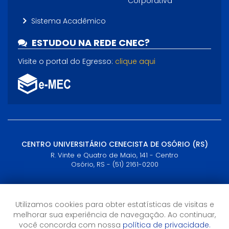
Corporativa
Sistema Acadêmico
ESTUDOU NA REDE CNEC?
Visite o portal do Egresso:
clique aqui
CENTRO UNIVERSITÁRIO CENECISTA DE OSÓRIO (RS)
R. Vinte e Quatro de Maio, 141 - Centro
Osório, RS - (51) 2161-0200
Horário de Atendimento
Semana: 09h às 21h
Utilizamos cookies para obter estatísticas de visitas e
Sábados: 09h às 12h
melhorar sua experiência de navegação. Ao continuar,
1905.relacionamento@cnec.br (Presencial)
você concorda com nossa
política de privacidade.