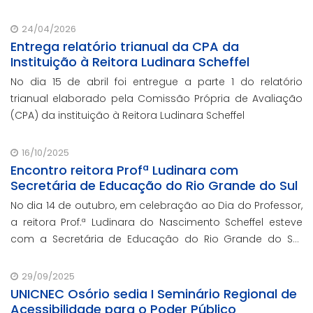
Estudos Judiciários do Conselho da Justiça Federal
(CEJ/CJF), nos dias 15 e 16 de junho, em Br
24/04/2026
Entrega relatório trianual da CPA da
Instituição à Reitora Ludinara Scheffel
No dia 15 de abril foi entregue a parte 1 do relatório
trianual elaborado pela Comissão Própria de Avaliação
(CPA) da instituição à Reitora Ludinara Scheffel
16/10/2025
Encontro reitora Profª Ludinara com
Secretária de Educação do Rio Grande do Sul
No dia 14 de outubro, em celebração ao Dia do Professor,
a reitora Prof.ª Ludinara do Nascimento Scheffel esteve
com a Secretária de Educação do Rio Grande do Sul,
Prof.ª Raquel Teixeira.
29/09/2025
UNICNEC Osório sedia I Seminário Regional de
Acessibilidade para o Poder Público