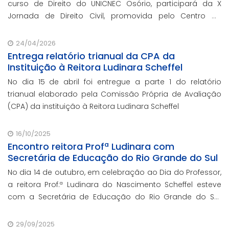
curso de Direito do UNICNEC Osório, participará da X
Jornada de Direito Civil, promovida pelo Centro de
Estudos Judiciários do Conselho da Justiça Federal
(CEJ/CJF), nos dias 15 e 16 de junho, em Br
24/04/2026
Entrega relatório trianual da CPA da
Instituição à Reitora Ludinara Scheffel
No dia 15 de abril foi entregue a parte 1 do relatório
trianual elaborado pela Comissão Própria de Avaliação
(CPA) da instituição à Reitora Ludinara Scheffel
16/10/2025
Encontro reitora Profª Ludinara com
Secretária de Educação do Rio Grande do Sul
No dia 14 de outubro, em celebração ao Dia do Professor,
a reitora Prof.ª Ludinara do Nascimento Scheffel esteve
com a Secretária de Educação do Rio Grande do Sul,
Prof.ª Raquel Teixeira.
29/09/2025