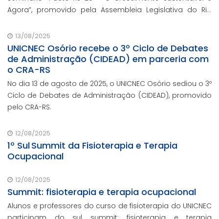
Agora”, promovido pela Assembleia Legislativa do Rio
Grande do Sul, por meio do Fórum Democrático. O
evento ocorreu no auditório Felipe Tiago Gomes.
13/08/2025
UNICNEC Osório recebe o 3º Ciclo de Debates
de Administração (CIDEAD) em parceria com
o CRA-RS
No dia 13 de agosto de 2025, o UNICNEC Osório sediou o 3º
Ciclo de Debates de Administração (CIDEAD), promovido
pelo CRA-RS.
12/08/2025
1º Sul Summit da Fisioterapia e Terapia
Ocupacional
12/08/2025
Summit: fisioterapia e terapia ocupacional
Alunos e professores do curso de fisioterapia do UNICNEC
participam do sul summit: fisioterapia e terapia