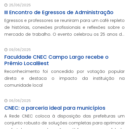
25/06/2025
III Encontro de Egressos de Administração
Egressos e professores se reuniram para um café repleto
de histórias, conexões profissionais e reflexões sobre o
mercado de trabalho. O evento celebrou os 25 anos da
Faculdade CNEC em Campo Largo, e marcou o
lançamento dos cursos semipresenciais pion
09/06/2025
Faculdade CNEC Campo Largo recebe o
Prêmio LocalBest
Reconhecimento foi concedido por votação popular
direta e destaca o impacto da instituição na
comunidade local
06/06/2025
CNEC: a parceria ideal para municípios
A Rede CNEC coloca à disposição das prefeituras um
conjunto robusto de soluções completas para aprimorar