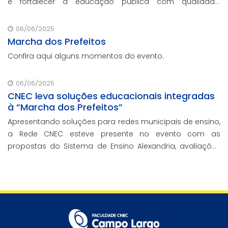
e fortalecer a educação pública com qualidade,
inovação e gestão eficiente. Mesmo para os municípios
que não participaram da Marcha dos Prefeitos
06/06/2025
Marcha dos Prefeitos
Confira aqui alguns momentos do evento.
06/06/2025
CNEC leva soluções educacionais integradas
à “Marcha dos Prefeitos”
Apresentando soluções para redes municipais de ensino,
a Rede CNEC esteve presente no evento com as
propostas do Sistema de Ensino Alexandria, avaliações
pedagógicas, formação docente, serviços de gestão
escolar e parcerias com prefeituras durante e