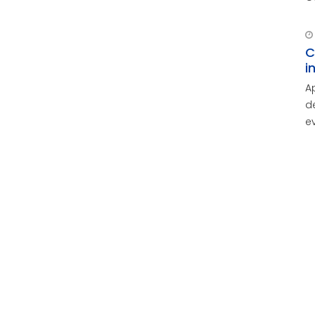
C
i
A
d
e
A
d
c