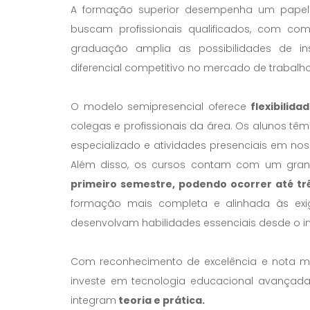
A formação superior desempenha um papel
buscam profissionais qualificados, com co
graduação amplia as possibilidades de ins
diferencial competitivo no mercado de trabalho
O modelo semipresencial oferece
flexibilida
colegas e profissionais da área. Os alunos tê
especializado e atividades presenciais em noss
Além disso, os cursos contam com um grand
primeiro semestre, podendo ocorrer até t
formação mais completa e alinhada às exi
desenvolvam habilidades essenciais desde o i
Com reconhecimento de excelência e nota má
investe em tecnologia educacional avançada,
integram
teoria e prática.