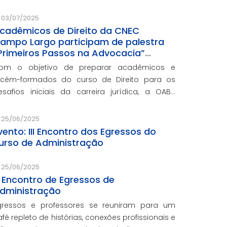
romovida pela OAB
03/07/2025
cadêmicos de Direito da CNEC
ampo Largo participam de palestra
Primeiros Passos na Advocacia”
romovida pela OAB– Seccional
om o objetivo de preparar acadêmicos e
araná
ecém-formados do curso de Direito para os
esafios iniciais da carreira jurídica, a OAB–
eccional Paraná promoveu a palestra “Primeiros
assos na Advocacia”.
25/06/2025
vento: III Encontro dos Egressos do
urso de Administração
25/06/2025
II Encontro de Egressos de
dministração
gressos e professores se reuniram para um
afé repleto de histórias, conexões profissionais e