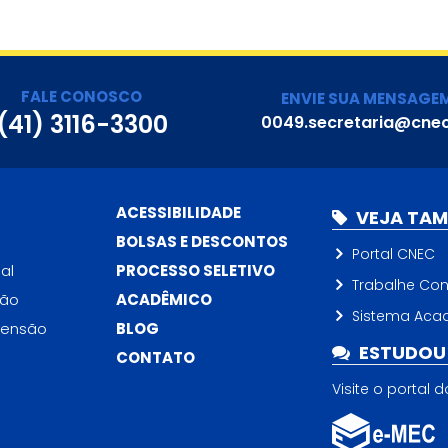
FALE CONOSCO
ENVIE SUA MENSAGE
(41) 3116-3300
0049.secretaria@cnec
ACESSIBILIDADE
VEJA TA
BOLSAS E DESCONTOS
Portal CNEC
al
PROCESSO SELETIVO
Trabalhe Co
ção
ACADÊMICO
Sistema Aca
tensão
BLOG
ESTUDOU 
CONTATO
Visite o portal 