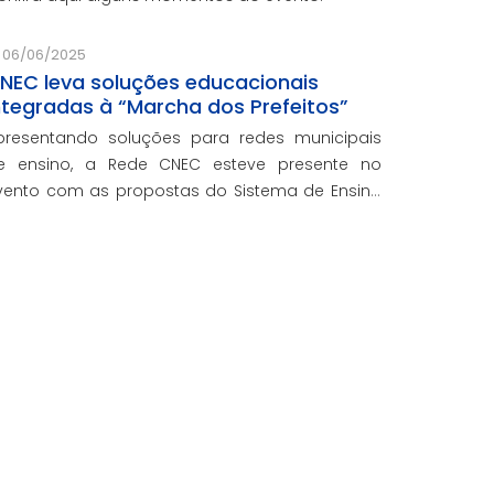
06/06/2025
NEC leva soluções educacionais
ntegradas à “Marcha dos Prefeitos”
presentando soluções para redes municipais
e ensino, a Rede CNEC esteve presente no
vento com as propostas do Sistema de Ensino
lexandria, avaliações pedagógicas, formação
ocente, serviços de gestão escolar e parcerias
om prefeituras durante e