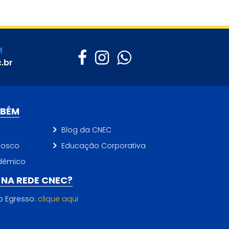
M
.br
MBÉM
Blog da CNEC
nosco
Educação Corporativa
dêmico
NA REDE CNEC?
do Egresso:
clique aqui