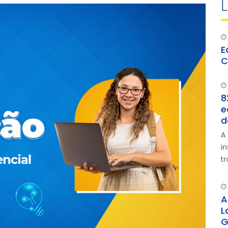
E
C
8
e
d
A
i
t
A
L
G