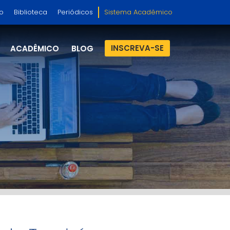
so
Biblioteca
Periódicos
Sistema Acadêmico
INSCREVA-SE
ACADÊMICO
BLOG