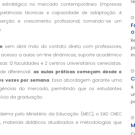
r
 estratégico no mercado contemporâneo. Empresas
c
mpetências técnicas e capacidade de adaptação. A
C
erção e crescimento profissional, tornando-se um
c
F
.
o
R
de
sem abrir mão do contato direto com professores,
p
i
m acesso a aulas on-line dinâmicas, suporte acadêmico
as 12 faculdades e 2 centros universitários cenecistas.
e diferencial:
as aulas práticas começam desde o
C
rês vezes por semana
. Essa abordagem garante uma
A
gências do mercado, permitindo que os estudantes
u
nício da graduação.
p
c
xima pelo Ministério da Educação (MEC), o EAD CNEC
M
 materiais didáticos atualizados e metodologias que
p
M
C