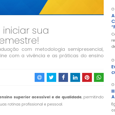
p
A
C
“
iniciar sua
p
C
emestre!
P
r
d
duação com metodologia semipresencial,
S
ne com a vivência e as práticas do ensino
P
E
c
I
A
ensino superior acessível e de qualidade
, permitindo
E
s rotinas profissional e pessoal.
c