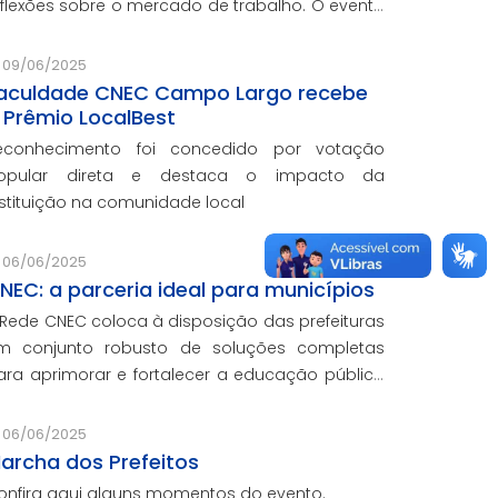
eflexões sobre o mercado de trabalho. O evento
elebrou os 25 anos da Faculdade CNEC em
ampo Largo, e marcou o lançamento dos
09/06/2025
ursos semipresenciais pion
aculdade CNEC Campo Largo recebe
 Prêmio LocalBest
econhecimento foi concedido por votação
opular direta e destaca o impacto da
nstituição na comunidade local
06/06/2025
NEC: a parceria ideal para municípios
 Rede CNEC coloca à disposição das prefeituras
m conjunto robusto de soluções completas
ara aprimorar e fortalecer a educação pública
om qualidade, inovação e gestão eficiente.
esmo para os municípios que não
06/06/2025
articiparam da Marcha dos Prefeitos
archa dos Prefeitos
onfira aqui alguns momentos do evento.