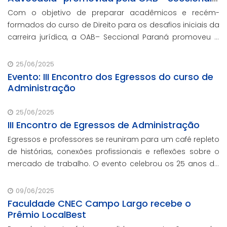
Paraná
Com o objetivo de preparar acadêmicos e recém-
formados do curso de Direito para os desafios iniciais da
carreira jurídica, a OAB– Seccional Paraná promoveu a
palestra “Primeiros Passos na Advocacia”.
25/06/2025
Evento: III Encontro dos Egressos do curso de
Administração
25/06/2025
III Encontro de Egressos de Administração
Egressos e professores se reuniram para um café repleto
de histórias, conexões profissionais e reflexões sobre o
mercado de trabalho. O evento celebrou os 25 anos da
Faculdade CNEC em Campo Largo, e marcou o
lançamento dos cursos semipresenciais pion
09/06/2025
Faculdade CNEC Campo Largo recebe o
Prêmio LocalBest