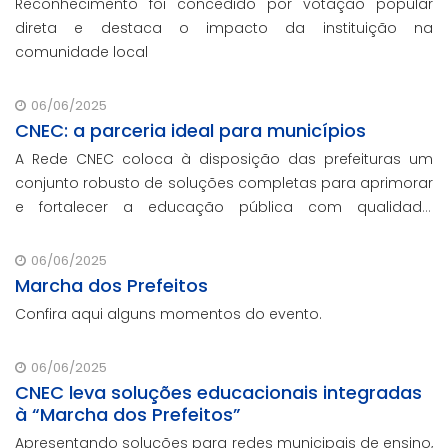
Reconhecimento foi concedido por votação popular
direta e destaca o impacto da instituição na
comunidade local
06/06/2025
CNEC: a parceria ideal para municípios
A Rede CNEC coloca à disposição das prefeituras um
conjunto robusto de soluções completas para aprimorar
e fortalecer a educação pública com qualidade,
inovação e gestão eficiente. Mesmo para os municípios
que não participaram da Marcha dos Prefeitos
06/06/2025
Marcha dos Prefeitos
Confira aqui alguns momentos do evento.
06/06/2025
CNEC leva soluções educacionais integradas
à “Marcha dos Prefeitos”
Apresentando soluções para redes municipais de ensino,