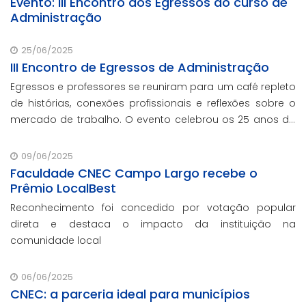
Evento: III Encontro dos Egressos do curso de
Administração
25/06/2025
III Encontro de Egressos de Administração
Egressos e professores se reuniram para um café repleto
de histórias, conexões profissionais e reflexões sobre o
mercado de trabalho. O evento celebrou os 25 anos da
Faculdade CNEC em Campo Largo, e marcou o
lançamento dos cursos semipresenciais pion
09/06/2025
Faculdade CNEC Campo Largo recebe o
Prêmio LocalBest
Reconhecimento foi concedido por votação popular
direta e destaca o impacto da instituição na
comunidade local
06/06/2025
CNEC: a parceria ideal para municípios