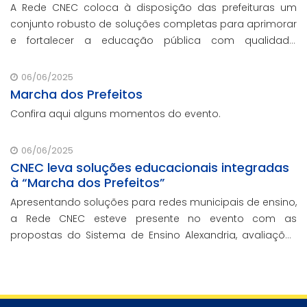
A Rede CNEC coloca à disposição das prefeituras um
conjunto robusto de soluções completas para aprimorar
e fortalecer a educação pública com qualidade,
inovação e gestão eficiente. Mesmo para os municípios
que não participaram da Marcha dos Prefeitos
06/06/2025
Marcha dos Prefeitos
Confira aqui alguns momentos do evento.
06/06/2025
CNEC leva soluções educacionais integradas
à “Marcha dos Prefeitos”
Apresentando soluções para redes municipais de ensino,
a Rede CNEC esteve presente no evento com as
propostas do Sistema de Ensino Alexandria, avaliações
pedagógicas, formação docente, serviços de gestão
escolar e parcerias com prefeituras durante e