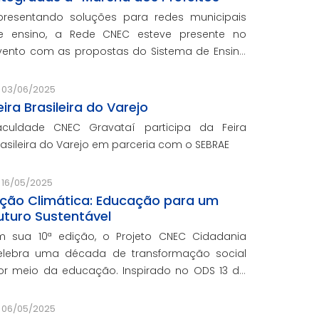
presentando soluções para redes municipais
e ensino, a Rede CNEC esteve presente no
vento com as propostas do Sistema de Ensino
lexandria, avaliações pedagógicas, formação
ocente, serviços de gestão escolar e parcerias
03/06/2025
om prefeituras durante e
eira Brasileira do Varejo
aculdade CNEC Gravataí participa da Feira
rasileira do Varejo em parceria com o SEBRAE
16/05/2025
ção Climática: Educação para um
uturo Sustentável
m sua 10ª edição, o Projeto CNEC Cidadania
elebra uma década de transformação social
or meio da educação. Inspirado no ODS 13 da
NU, focando no enfrentamento das mudanças
limáticas e na promoção da sustentabilidade.
06/05/2025