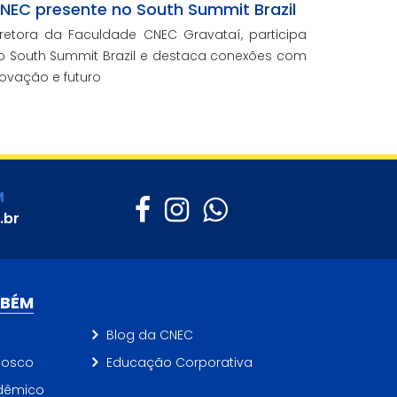
NEC presente no South Summit Brazil
iretora da Faculdade CNEC Gravataí, participa
o South Summit Brazil e destaca conexões com
novação e futuro
M
.br
MBÉM
Blog da CNEC
nosco
Educação Corporativa
dêmico