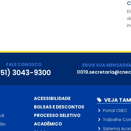
C
D
d
i
FALE CONOSCO
ENVIE SUA MENSAGE
(51) 3043-9300
0019.secretaria@cnec
ACESSIBILIDADE
VEJA TA
BOLSAS E DESCONTOS
Portal CNEC
al
PROCESSO SELETIVO
Trabalhe Co
ção
ACADÊMICO
Sistema Aca