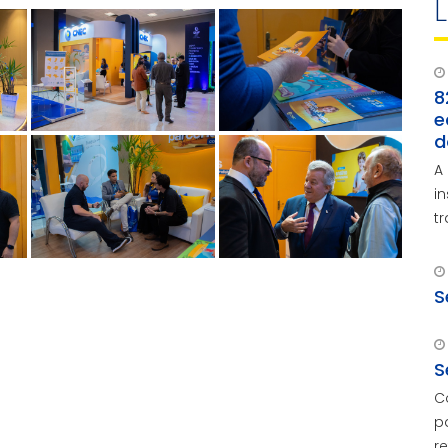
8
e
d
A
i
t
S
S
C
p
r