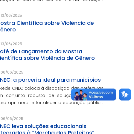
onectada ao mercado.
13/06/2025
ostra Científica sobre Violência de
ênero
13/06/2025
afé de Lançamento da Mostra
ientífica sobre Violência de Gênero
06/06/2025
NEC: a parceria ideal para municípios
 Rede CNEC coloca à disposição das prefeituras
m conjunto robusto de soluções completas
ara aprimorar e fortalecer a educação pública
om qualidade, inovação e gestão eficiente.
esmo para os municípios que não
06/06/2025
articiparam da Marcha dos Prefeitos
NEC leva soluções educacionais
ntegradas à “Marcha dos Prefeitos”