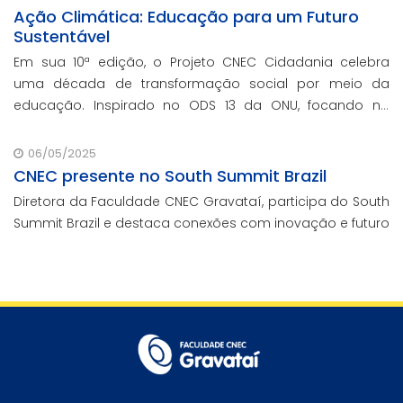
Ação Climática: Educação para um Futuro
Sustentável
Em sua 10ª edição, o Projeto CNEC Cidadania celebra
uma década de transformação social por meio da
educação. Inspirado no ODS 13 da ONU, focando no
enfrentamento das mudanças climáticas e na
promoção da sustentabilidade.
06/05/2025
CNEC presente no South Summit Brazil
Diretora da Faculdade CNEC Gravataí, participa do South
Summit Brazil e destaca conexões com inovação e futuro