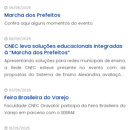
que não participaram da Marcha dos Prefeitos
06/06/2025
Marcha dos Prefeitos
Confira aqui alguns momentos do evento.
06/06/2025
CNEC leva soluções educacionais integradas
à “Marcha dos Prefeitos”
Apresentando soluções para redes municipais de ensino,
a Rede CNEC esteve presente no evento com as
propostas do Sistema de Ensino Alexandria, avaliações
pedagógicas, formação docente, serviços de gestão
escolar e parcerias com prefeituras durante e
03/06/2025
Feira Brasileira do Varejo
Faculdade CNEC Gravataí participa da Feira Brasileira do
Varejo em parceria com o SEBRAE
16/05/2025