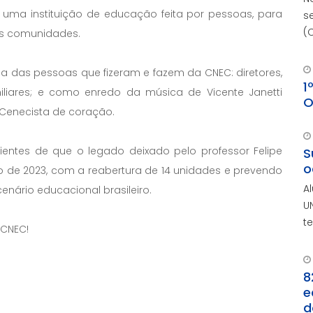
ma instituição de educação feita por pessoas, para
s
(
as comunidades.
 das pessoas que fizeram e fazem da CNEC: diretores,
1
miliares; e como enredo da música de Vicente Janetti
O
r Cenecista de coração.
entes de que o legado deixado pelo professor Felipe
S
o
 de 2023, com a reabertura de 14 unidades e prevendo
A
nário educacional brasileiro.
U
t
 CNEC!
8
e
d