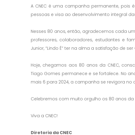
A CNEC é uma campanha permanente, pois é u
pessoas e visa ao desenvolvimento integral d
Nesses 80 anos, então, agradecemos cada uma
professores, colaboradores, estudantes e fa
Junior, “Lindo É” ter na alma a satisfação de se
Hoje, chegamos aos 80 anos da CNEC, consci
Tiago Gomes permanece e se fortalece. No ano
mais 6 para 2024, a campanha se revigora no ce
Celebremos com muito orgulho os 80 anos da
Viva a CNEC!
Diretoria da CNEC