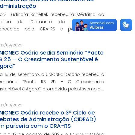
dministração
rof.ª Ludinara Scheffel, recebeu a Medalha do
ubileu de Diamante da Administração,
oncedida pelo CRA-RS e pelo CFA, em
omemoração aos 60 anos da regulamentação
a profissão de Administração no Brasil.
15/09/2025
NICNEC Osório sedia Seminário “Pacto
S 25 – O Crescimento Sustentável é
gora”
ia 15 de setembro, o UNICNEC Osório recebeu o
eminário “Pacto RS 25 – O Crescimento
ustentável é Agora”, promovido pela Assembleia
egislativa do Rio Grande do Sul, por meio do
órum Democrático. O evento ocorreu no
13/08/2025
uditório Felipe Tiago Gomes.
NICNEC Osório recebe o 3º Ciclo de
ebates de Administração (CIDEAD)
m parceria com o CRA-RS
o dia 13 de agosto de 2025, o UNICNEC Osório