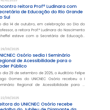
16/10/2025
ncontro reitora Profª Ludinara com
ecretária de Educação do Rio Grande
o Sul
o dia 14 de outubro, em celebração ao Dia do
rofessor, a reitora Prof.ª Ludinara do Nascimento
cheffel esteve com a Secretária de Educação
 Rio Grande do Sul, Prof.ª Raquel Teixeira.
29/09/2025
NICNEC Osório sedia I Seminário
egional de Acessibilidade para o
oder Público
o dia 29 de setembro de 2025, o Auditório Felipe
iago Gomes do UNICNEC Osório recebeu o I
eminário Regional de Acessibilidade para o
oder Público.
22/09/2025
eitora do UNICNEC Osório recebe
edalha do Jubileu de Diamante da