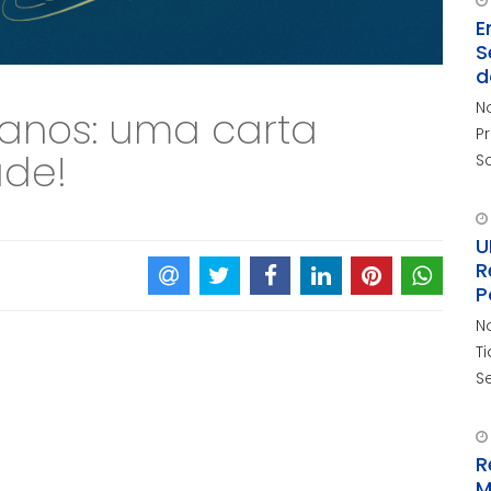
E
S
d
N
 anos: uma carta
P
de!
S
do
!
U
R
P
N
T
S
P
R
M