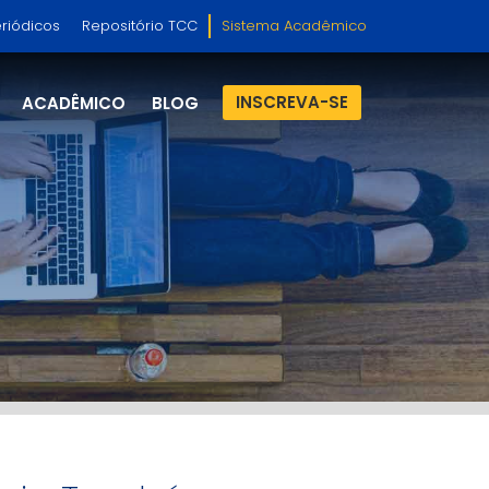
riódicos
Repositório TCC
Sistema Acadêmico
INSCREVA-SE
ACADÊMICO
BLOG