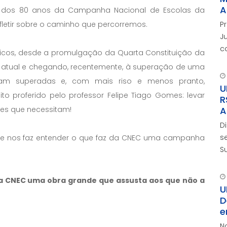
A
 dos 80 anos da Campanha Nacional de Escolas da
P
letir sobre o caminho que percorremos.
J
c
icos, desde a promulgação da Quarta Constituição da
c
l atual e chegando, recentemente, à superação de uma
d
foram superadas e, com mais riso e menos pranto,
U
o proferido pelo professor Felipe Tiago Gomes: levar
R
A
es que necessitam!
D
s
elipe nos faz entender o que faz da CNEC uma campanha
S
L
F
da CNEC uma obra grande que assusta aos que não a
a
U
D
e
N