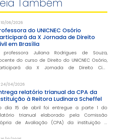
Leia Também
10/06/2026
rofessora do UNICNEC Osório
articipará da X Jornada de Direito
ivil em Brasília
 professora Juliana Rodrigues de Souza,
ocente do curso de Direito do UNICNEC Osório,
articipará da X Jornada de Direito Civil,
romovida pelo Centro de Estudos Judiciários do
onselho da Justiça Federal (CEJ/CJF), nos dias
24/04/2026
 e 16 de junho, em Br
ntrega relatório trianual da CPA da
nstituição à Reitora Ludinara Scheffel
dia 15 de abril foi entregue a parte 1 do
elatório trianual elaborado pela Comissão
rópria de Avaliação (CPA) da instituição à
itora Ludinara Scheffel