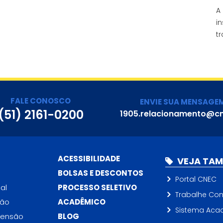
A
i
t
FALE CONOSCO
ENVIE SUA MENSAGE
(51) 2161-0200
1905.relacionamento@cn
ACESSIBILIDADE
VEJA TA
BOLSAS E DESCONTOS
Portal CNEC
al
PROCESSO SELETIVO
Trabalhe Co
ção
ACADÊMICO
Sistema Aca
tensão
BLOG