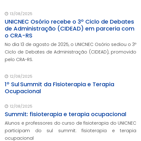
Grande do Sul, por meio do Fórum Democrático. O
evento ocorreu no auditório Felipe Tiago Gomes.
13/08/2025
UNICNEC Osório recebe o 3º Ciclo de Debates
de Administração (CIDEAD) em parceria com
o CRA-RS
No dia 13 de agosto de 2025, o UNICNEC Osório sediou o 3º
Ciclo de Debates de Administração (CIDEAD), promovido
pelo CRA-RS.
12/08/2025
1º Sul Summit da Fisioterapia e Terapia
Ocupacional
12/08/2025
Summit: fisioterapia e terapia ocupacional
Alunos e professores do curso de fisioterapia do UNICNEC
participam do sul summit: fisioterapia e terapia
ocupacional