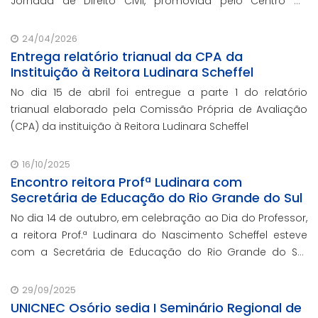
Jornada de Direito Civil, promovida pelo Centro de
Estudos Judiciários do Conselho da Justiça Federal
(CEJ/CJF), nos dias 15 e 16 de junho, em Br
24/04/2026
Entrega relatório trianual da CPA da
Instituição à Reitora Ludinara Scheffel
No dia 15 de abril foi entregue a parte 1 do relatório
trianual elaborado pela Comissão Própria de Avaliação
(CPA) da instituição à Reitora Ludinara Scheffel
16/10/2025
Encontro reitora Profª Ludinara com
Secretária de Educação do Rio Grande do Sul
No dia 14 de outubro, em celebração ao Dia do Professor,
a reitora Prof.ª Ludinara do Nascimento Scheffel esteve
com a Secretária de Educação do Rio Grande do Sul,
Prof.ª Raquel Teixeira.
29/09/2025
UNICNEC Osório sedia I Seminário Regional de