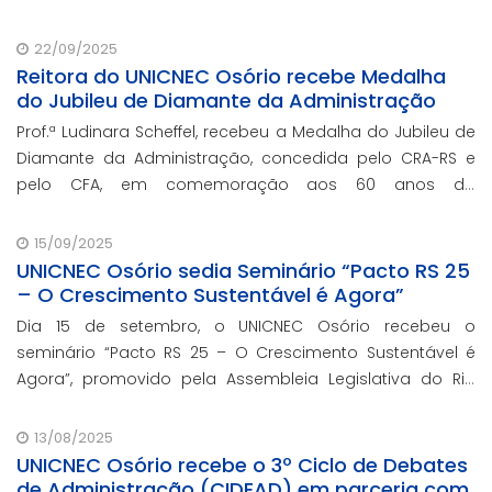
22/09/2025
Reitora do UNICNEC Osório recebe Medalha
do Jubileu de Diamante da Administração
Prof.ª Ludinara Scheffel, recebeu a Medalha do Jubileu de
Diamante da Administração, concedida pelo CRA-RS e
pelo CFA, em comemoração aos 60 anos da
regulamentação da profissão de Administração no
Brasil.
15/09/2025
UNICNEC Osório sedia Seminário “Pacto RS 25
– O Crescimento Sustentável é Agora”
Dia 15 de setembro, o UNICNEC Osório recebeu o
seminário “Pacto RS 25 – O Crescimento Sustentável é
Agora”, promovido pela Assembleia Legislativa do Rio
Grande do Sul, por meio do Fórum Democrático. O
evento ocorreu no auditório Felipe Tiago Gomes.
13/08/2025
UNICNEC Osório recebe o 3º Ciclo de Debates
de Administração (CIDEAD) em parceria com