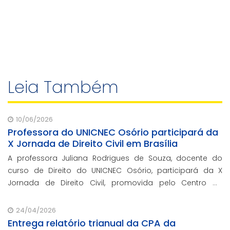
Leia Também
10/06/2026
Professora do UNICNEC Osório participará da
X Jornada de Direito Civil em Brasília
A professora Juliana Rodrigues de Souza, docente do
curso de Direito do UNICNEC Osório, participará da X
Jornada de Direito Civil, promovida pelo Centro de
Estudos Judiciários do Conselho da Justiça Federal
(CEJ/CJF), nos dias 15 e 16 de junho, em Br
24/04/2026
Entrega relatório trianual da CPA da