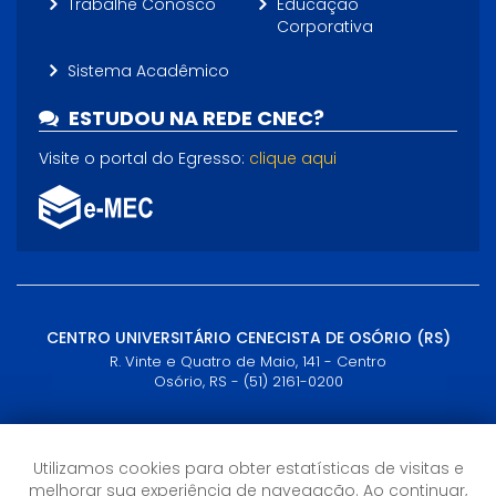
Trabalhe Conosco
Educação
Corporativa
Sistema Acadêmico
ESTUDOU NA REDE CNEC?
Visite o portal do Egresso:
clique aqui
CENTRO UNIVERSITÁRIO CENECISTA DE OSÓRIO (RS)
R. Vinte e Quatro de Maio, 141 - Centro
Osório, RS - (51) 2161-0200
Horário de Atendimento
Utilizamos cookies para obter estatísticas de visitas e
Semana: 09h às 21h
Sábados: 09h às 12h
melhorar sua experiência de navegação. Ao continuar,