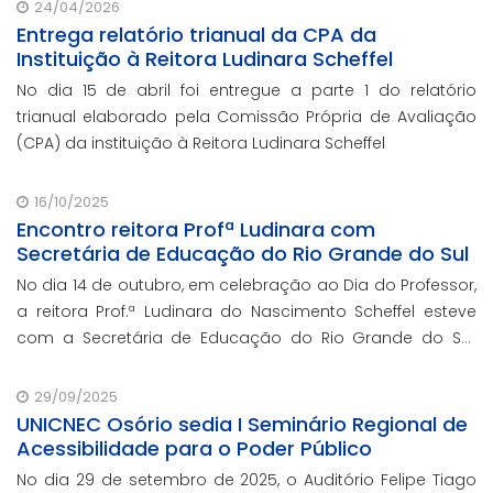
(CEJ/CJF), nos dias 15 e 16 de junho, em Br
24/04/2026
Entrega relatório trianual da CPA da
Instituição à Reitora Ludinara Scheffel
No dia 15 de abril foi entregue a parte 1 do relatório
trianual elaborado pela Comissão Própria de Avaliação
(CPA) da instituição à Reitora Ludinara Scheffel
16/10/2025
Encontro reitora Profª Ludinara com
Secretária de Educação do Rio Grande do Sul
No dia 14 de outubro, em celebração ao Dia do Professor,
a reitora Prof.ª Ludinara do Nascimento Scheffel esteve
com a Secretária de Educação do Rio Grande do Sul,
Prof.ª Raquel Teixeira.
29/09/2025
UNICNEC Osório sedia I Seminário Regional de
Acessibilidade para o Poder Público
No dia 29 de setembro de 2025, o Auditório Felipe Tiago