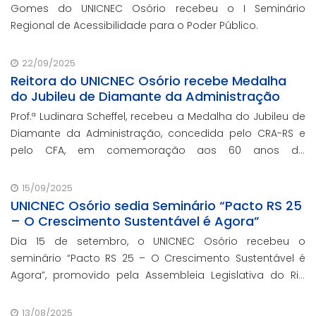
Gomes do UNICNEC Osório recebeu o I Seminário
Regional de Acessibilidade para o Poder Público.
22/09/2025
Reitora do UNICNEC Osório recebe Medalha
do Jubileu de Diamante da Administração
Prof.ª Ludinara Scheffel, recebeu a Medalha do Jubileu de
Diamante da Administração, concedida pelo CRA-RS e
pelo CFA, em comemoração aos 60 anos da
regulamentação da profissão de Administração no
Brasil.
15/09/2025
UNICNEC Osório sedia Seminário “Pacto RS 25
– O Crescimento Sustentável é Agora”
Dia 15 de setembro, o UNICNEC Osório recebeu o
seminário “Pacto RS 25 – O Crescimento Sustentável é
Agora”, promovido pela Assembleia Legislativa do Rio
Grande do Sul, por meio do Fórum Democrático. O
evento ocorreu no auditório Felipe Tiago Gomes.
13/08/2025