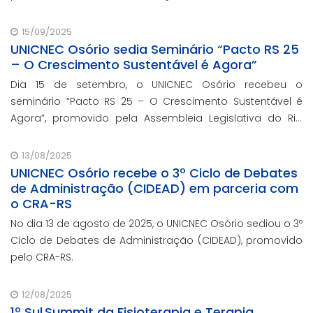
regulamentação da profissão de Administração no
Brasil.
15/09/2025
UNICNEC Osório sedia Seminário “Pacto RS 25
– O Crescimento Sustentável é Agora”
Dia 15 de setembro, o UNICNEC Osório recebeu o
seminário “Pacto RS 25 – O Crescimento Sustentável é
Agora”, promovido pela Assembleia Legislativa do Rio
Grande do Sul, por meio do Fórum Democrático. O
evento ocorreu no auditório Felipe Tiago Gomes.
13/08/2025
UNICNEC Osório recebe o 3º Ciclo de Debates
de Administração (CIDEAD) em parceria com
o CRA-RS
No dia 13 de agosto de 2025, o UNICNEC Osório sediou o 3º
Ciclo de Debates de Administração (CIDEAD), promovido
pelo CRA-RS.
12/08/2025
1º Sul Summit da Fisioterapia e Terapia