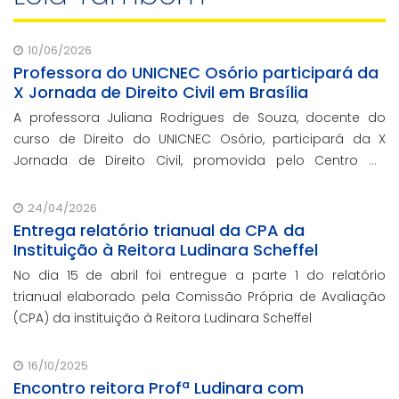
10/06/2026
Professora do UNICNEC Osório participará da
X Jornada de Direito Civil em Brasília
A professora Juliana Rodrigues de Souza, docente do
curso de Direito do UNICNEC Osório, participará da X
Jornada de Direito Civil, promovida pelo Centro de
Estudos Judiciários do Conselho da Justiça Federal
(CEJ/CJF), nos dias 15 e 16 de junho, em Br
24/04/2026
Entrega relatório trianual da CPA da
Instituição à Reitora Ludinara Scheffel
No dia 15 de abril foi entregue a parte 1 do relatório
trianual elaborado pela Comissão Própria de Avaliação
(CPA) da instituição à Reitora Ludinara Scheffel
16/10/2025
Encontro reitora Profª Ludinara com