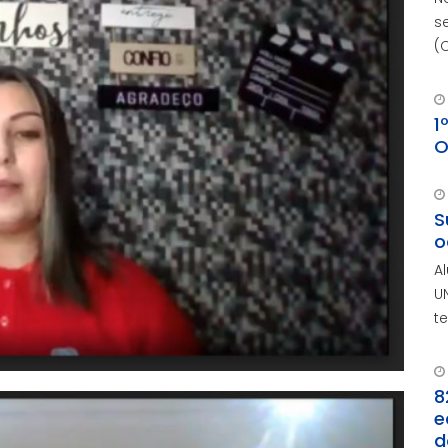
s
(
1
O
S
o
A
U
t
8
e
d