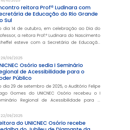
16/10/2025
ncontro reitora Profª Ludinara com
ecretária de Educação do Rio Grande
o Sul
o dia 14 de outubro, em celebração ao Dia do
rofessor, a reitora Prof.ª Ludinara do Nascimento
cheffel esteve com a Secretária de Educação
 Rio Grande do Sul, Prof.ª Raquel Teixeira.
29/09/2025
NICNEC Osório sedia I Seminário
egional de Acessibilidade para o
oder Público
o dia 29 de setembro de 2025, o Auditório Felipe
iago Gomes do UNICNEC Osório recebeu o I
eminário Regional de Acessibilidade para o
oder Público.
22/09/2025
eitora do UNICNEC Osório recebe
edalha do Jubileu de Diamante da