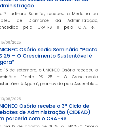
dministração
rof.ª Ludinara Scheffel, recebeu a Medalha do
ubileu de Diamante da Administração,
oncedida pelo CRA-RS e pelo CFA, em
omemoração aos 60 anos da regulamentação
a profissão de Administração no Brasil.
15/09/2025
NICNEC Osório sedia Seminário “Pacto
S 25 – O Crescimento Sustentável é
gora”
ia 15 de setembro, o UNICNEC Osório recebeu o
eminário “Pacto RS 25 – O Crescimento
ustentável é Agora”, promovido pela Assembleia
egislativa do Rio Grande do Sul, por meio do
órum Democrático. O evento ocorreu no
13/08/2025
uditório Felipe Tiago Gomes.
NICNEC Osório recebe o 3º Ciclo de
ebates de Administração (CIDEAD)
m parceria com o CRA-RS
o dia 13 de agosto de 2025, o UNICNEC Osório