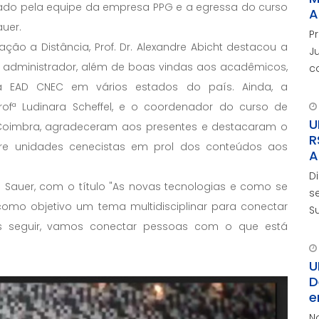
rado pela equipe da empresa PPG e a egressa do curso
A
uer.
P
o a Distância, Prof. Dr. Alexandre Abicht destacou a
J
 administrador, além de boas vindas aos acadêmicos,
c
c
 EAD CNEC em vários estados do país. Ainda, a
d
ofª Ludinara Scheffel, e o coordenador do curso de
U
o Coimbra, agradeceram aos presentes e destacaram o
R
re unidades cenecistas em prol dos conteúdos aos
A
D
Sauer, com o título "As novas tecnologias e como se
s
como objetivo um tema multidisciplinar para conectar
S
s seguir, vamos conectar pessoas com o que está
L
F
a
U
D
e
N