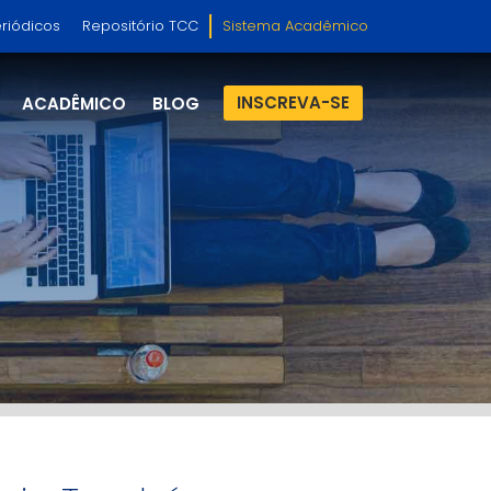
riódicos
Repositório TCC
Sistema Acadêmico
INSCREVA-SE
ACADÊMICO
BLOG