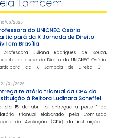
Leia Também
10/06/2026
rofessora do UNICNEC Osório
articipará da X Jornada de Direito
ivil em Brasília
 professora Juliana Rodrigues de Souza,
ocente do curso de Direito do UNICNEC Osório,
articipará da X Jornada de Direito Civil,
romovida pelo Centro de Estudos Judiciários do
onselho da Justiça Federal (CEJ/CJF), nos dias
24/04/2026
 e 16 de junho, em Br
ntrega relatório trianual da CPA da
nstituição à Reitora Ludinara Scheffel
dia 15 de abril foi entregue a parte 1 do
elatório trianual elaborado pela Comissão
rópria de Avaliação (CPA) da instituição à
itora Ludinara Scheffel