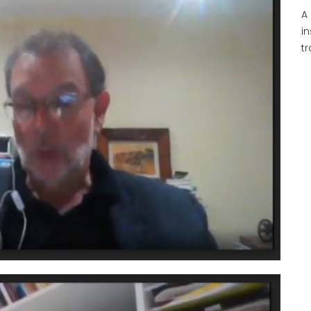
A
i
t