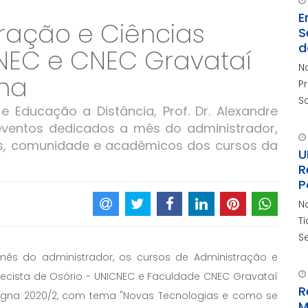
E
ração e Ciências
S
d
NEC e CNEC Gravataí
N
na
P
S
e Educação a Distância, Prof. Dr. Alexandre
do
eventos dedicados a mês do administrador,
s, comunidade e acadêmicos dos cursos da
U
R
P
N
T
S
P
 do administrador, os cursos de Administração e
necista de Osório - UNICNEC e Faculdade CNEC Gravataí
R
Magna 2020/2, com tema "Novas Tecnologias e como se
M