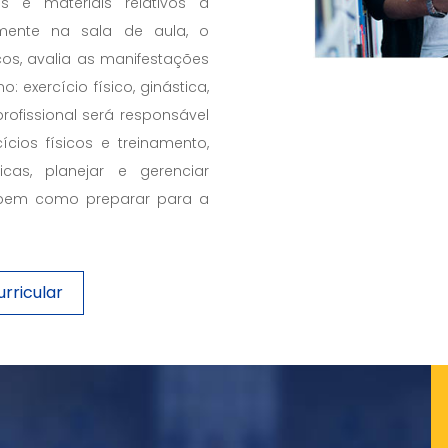
es e materiais relativos à
amente na sala de aula, o
icos, avalia as manifestações
exercício físico, ginástica,
profissional será responsável
cios físicos e treinamento,
icas, planejar e gerenciar
r, bem como preparar para a
rricular