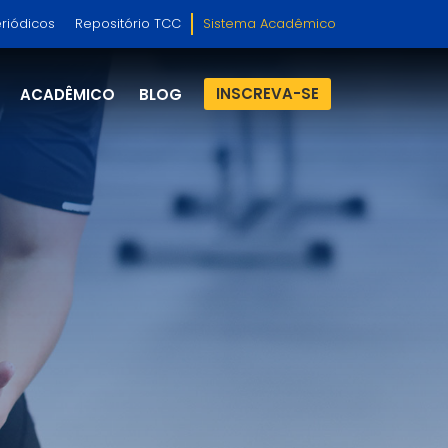
riódicos
Repositório TCC
Sistema Acadêmico
INSCREVA-SE
ACADÊMICO
BLOG