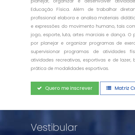
planejar, organizar e desenvolver atividad
Educação Física. Além de trabalhar diret
profissional elabora e analisa materiais didát
e expressões do movimento humano, tais como: 
jogo, esporte, luta, artes marciais e dança. O 
por planejar e organizar programas de exercí
supervisionar programas de atividades fís
atividades recreativas, esportivas e de laze
prática de modalidades esportivas.
Quero me inscrever
Matriz Cu
Vestibular