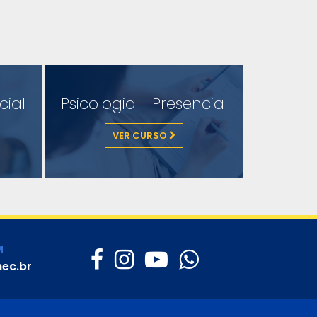
cial
Psicologia - Presencial
VER CURSO
M
ec.br