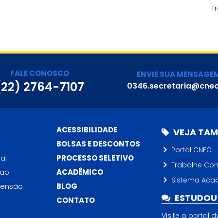
T
FALE CONOSCO
ENVIE SUA MENSAGE
(22) 2764-7107
0346.secretaria@cnec
ACESSIBILIDADE
VEJA TA
BOLSAS E DESCONTOS
Portal CNEC
al
PROCESSO SELETIVO
Trabalhe Co
ção
ACADÊMICO
Sistema Aca
tensão
BLOG
ESTUDOU 
CONTATO
Visite o portal 