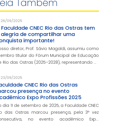
Leia Também
26/09/2025
 Faculdade CNEC Rio das Ostras tem
 alegria de compartilhar uma
onquista importante!
osso diretor, Prof. Sávio Magaldi, assumiu como
embro titular do Fórum Municipal de Educação
e Rio das Ostras (2025–2028), representando as
nstituições de Ensino Superior Privadas, ao lado
 suplente Prof. Nery Aguiar Junior.
23/09/2025
aculdade CNEC Rio das Ostras
arcou presença no evento
cadêmico Expo Profissões 2025
o dia 11 de setembro de 2025, a Faculdade CNEC
io das Ostras marcou presença, pela 3ª vez
onsecutiva, no evento acadêmico Expo
rofissões, realizado pelo Colégio Castelo.