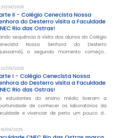
23/09/2025
arte II - Colégio Cenecista Nossa
enhora do Desterro visita a Faculdade
NEC Rio das Ostras!
ando sequência à visita dos alunos do Colégio
enecista Nossa Senhora do Desterro
Quissamã), o segundo momento começou
om a participação do diretor Sávio Magaldi, que
eu as boas-vindas à nossa instituição.
22/09/2025
arte I - Colégio Cenecista Nossa
enhora do Desterro visita a Faculdade
NEC Rio das Ostras!
s estudantes do ensino médio tiveram a
portunidade de conhecer os laboratórios da
aculdade e vivenciar de perto um pouco da
otina do ensino superior.
19/09/2025
aculdade CNEC Rio das Ostras marca