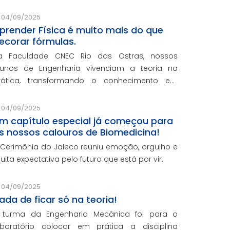
urídica gratuita, sempre acompanhados por
rofessores especializados.
04/09/2025
prender Física é muito mais do que
ecorar fórmulas.
a Faculdade CNEC Rio das Ostras, nossos
lunos de Engenharia vivenciam a teoria na
rática, transformando o conhecimento em
periência real e significativa.
04/09/2025
m capítulo especial já começou para
s nossos calouros de Biomedicina!
 Cerimônia do Jaleco reuniu emoção, orgulho e
uita expectativa pelo futuro que está por vir.
04/09/2025
ada de ficar só na teoria!
 turma da Engenharia Mecânica foi para o
aboratório colocar em prática a disciplina