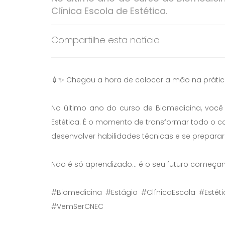
Clínica Escola de Estética.
Compartilhe esta notícia
💉✨ Chegou a hora de colocar a mão na prátic
No último ano do curso de Biomedicina, você v
Estética. É o momento de transformar todo o c
desenvolver habilidades técnicas e se preparar
Não é só aprendizado… é o seu futuro começan
#Biomedicina #Estágio #ClínicaEscola #Estét
#VemSerCNEC