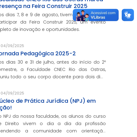
resença na Feira Construir 2025
os dias 7, 8 e 9 de agosto, tivemos o prazer de
articipar da Feira Construir 2025, um evento
epleto de inovação e oportunidades.
04/09/2025
ornada Pedagógica 2025-2
os dias 30 e 31 de julho, antes do início do 2º
emestre, a Faculdade CNEC Rio das Ostras,
euniu todo o seu corpo docente para dois dias
e planejamento, capacitação e troca de
xperiências.
04/09/2025
úcleo de Prática Jurídica (NPJ) em
ção!
o NPJ da nossa faculdade, os alunos do curso
e Direito vivem o dia a dia da profissão
tendendo a comunidade com orientação