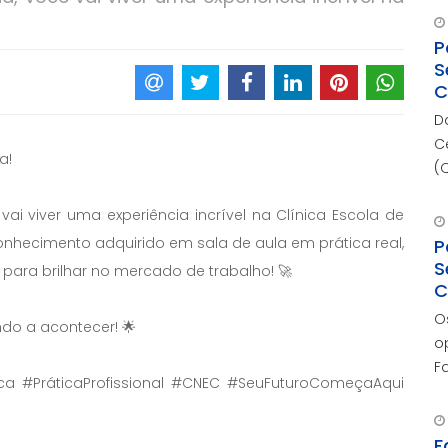
P
S
C
D
C
a!
(
c
ai viver uma experiência incrível na Clínica Escola de
d
onhecimento adquirido em sala de aula em prática real,
P
S
 para brilhar no mercado de trabalho! 🚀
C
O
do a acontecer! 🌟
o
F
ica #PráticaProfissional #CNEC #SeuFuturoComeçaAqui
r
F