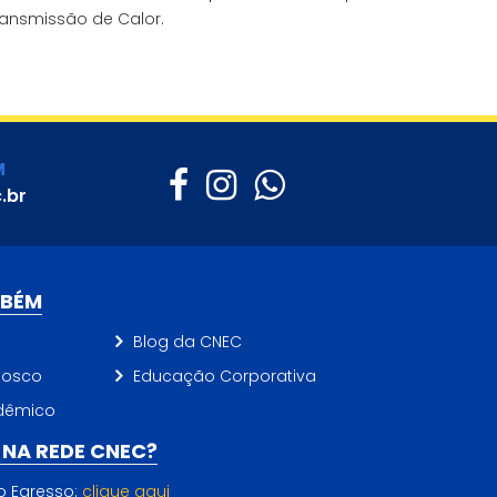
ransmissão de Calor.
M
.br
MBÉM
Blog da CNEC
nosco
Educação Corporativa
dêmico
NA REDE CNEC?
do Egresso:
clique aqui