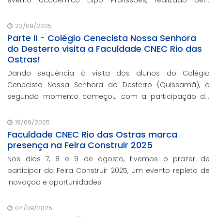
Colégio Castelo.
23/09/2025
Parte II - Colégio Cenecista Nossa Senhora
do Desterro visita a Faculdade CNEC Rio das
Ostras!
Dando sequência à visita dos alunos do Colégio
Cenecista Nossa Senhora do Desterro (Quissamã), o
segundo momento começou com a participação do
diretor Sávio Magaldi, que deu as boas-vindas à nossa
instituição.
19/09/2025
Faculdade CNEC Rio das Ostras marca
presença na Feira Construir 2025
Nos dias 7, 8 e 9 de agosto, tivemos o prazer de
participar da Feira Construir 2025, um evento repleto de
inovação e oportunidades.
04/09/2025