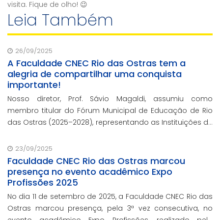
visita. Fique de olho! 😉
Leia Também
26/09/2025
A Faculdade CNEC Rio das Ostras tem a
alegria de compartilhar uma conquista
importante!
Nosso diretor, Prof. Sávio Magaldi, assumiu como
membro titular do Fórum Municipal de Educação de Rio
das Ostras (2025–2028), representando as Instituições de
Ensino Superior Privadas, ao lado do suplente Prof. Nery
Aguiar Junior.
23/09/2025
Faculdade CNEC Rio das Ostras marcou
presença no evento acadêmico Expo
Profissões 2025
No dia 11 de setembro de 2025, a Faculdade CNEC Rio das
Ostras marcou presença, pela 3ª vez consecutiva, no
evento acadêmico Expo Profissões, realizado pelo