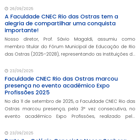
26/09/2025
A Faculdade CNEC Rio das Ostras tem a
alegria de compartilhar uma conquista
importante!
Nosso diretor, Prof. Sávio Magaldi, assumiu como
membro titular do Fórum Municipal de Educação de Rio
das Ostras (2025–2028), representando as Instituições de
Ensino Superior Privadas, ao lado do suplente Prof. Nery
Aguiar Junior.
23/09/2025
Faculdade CNEC Rio das Ostras marcou
presença no evento acadêmico Expo
Profissões 2025
No dia 11 de setembro de 2025, a Faculdade CNEC Rio das
Ostras marcou presença, pela 3ª vez consecutiva, no
evento acadêmico Expo Profissões, realizado pelo
Colégio Castelo.
23/09/2025