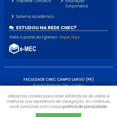
Trabalhe Conosco
Educação
Corporativa
Sistema Acadêmico
ESTUDOU NA REDE CNEC?
Visite o portal do Egresso:
clique aqui
FACULDADE CNEC CAMPO LARGO (PR)
Rua Rui Barbosa, 541 - Centro
Campo Largo, PR - (41) 3116-3300, (41) 99166-8523
Utilizamos cookies para obter estatísticas de visitas e
melhorar sua experiência de navegação. Ao continuar,
Horário de Atendimento
você concorda com nossa
política de privacidade.
13h às 22h