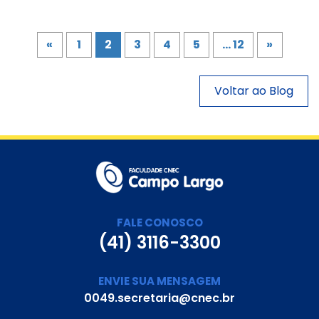
cultural dentro das instituições de ensino. Não perca!
«
1
2
3
4
5
... 12
»
Voltar ao Blog
FALE CONOSCO
(41) 3116-3300
ENVIE SUA MENSAGEM
0049.secretaria@cnec.br