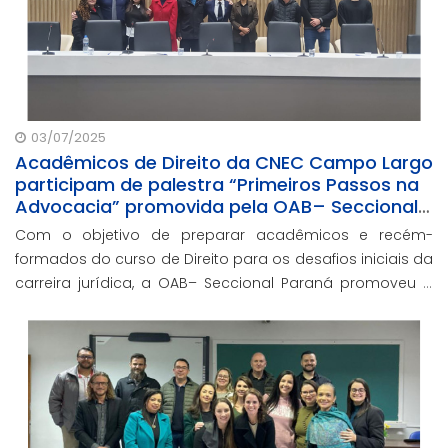
03/07/2025
Acadêmicos de Direito da CNEC Campo Largo
participam de palestra “Primeiros Passos na
Advocacia” promovida pela OAB– Seccional
Paraná
Com o objetivo de preparar acadêmicos e recém-
formados do curso de Direito para os desafios iniciais da
carreira jurídica, a OAB– Seccional Paraná promoveu a
palestra “Primeiros Passos na Advocacia”.