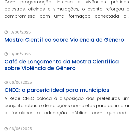
Com programação intensa e vivências práticas,
palestras, oficinas e simulações, o evento reforçou o
compromisso com uma formação conectada ao
mercado.
13/06/2025
Mostra Científica sobre Violência de Gênero
13/06/2025
Café de Lançamento da Mostra Científica
sobre Violência de Gênero
06/06/2025
CNEC: a parceria ideal para municípios
A Rede CNEC coloca à disposição das prefeituras um
conjunto robusto de soluções completas para aprimorar
e fortalecer a educação pública com qualidade,
inovação e gestão eficiente. Mesmo para os municípios
que não participaram da Marcha dos Prefeitos
06/06/2025