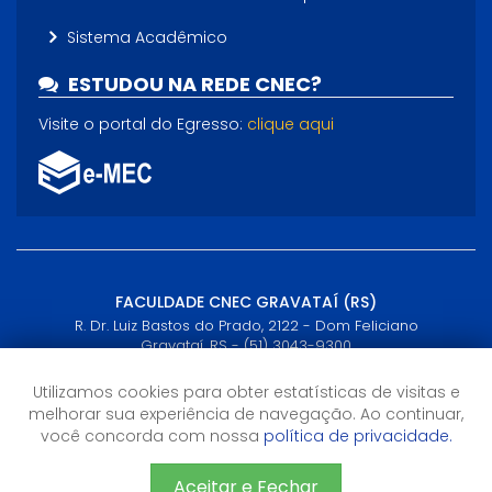
Sistema Acadêmico
ESTUDOU NA REDE CNEC?
Visite o portal do Egresso:
clique aqui
FACULDADE CNEC GRAVATAÍ (RS)
R. Dr. Luiz Bastos do Prado, 2122 - Dom Feliciano
Gravataí, RS - (51) 3043-9300
Utilizamos cookies para obter estatísticas de visitas e
Horário de Atendimento
melhorar sua experiência de navegação. Ao continuar,
8h às 18h
você concorda com nossa
política de privacidade.
Agende seu atendimento pelo WhatsApp (51)3043-9300
Aceitar e Fechar