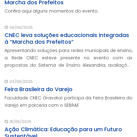
Marcha dos Prefeitos
Confira aqui alguns momentos do evento.
06/06/2025
CNEC leva soluções educacionais integradas
à “Marcha dos Prefeitos”
Apresentando soluções para redes municipais de ensino,
a Rede CNEC esteve presente no evento com as
propostas do Sistema de Ensino Alexandria, avaliações
pedagógicas, formação docente, serviços de gestão
escolar e parcerias com prefeituras durante e
03/06/2025
Feira Brasileira do Varejo
Faculdade CNEC Gravataí participa da Feira Brasileira do
Varejo em parceria com o SEBRAE
16/05/2025
Ação Climática: Educação para um Futuro
Sustentável