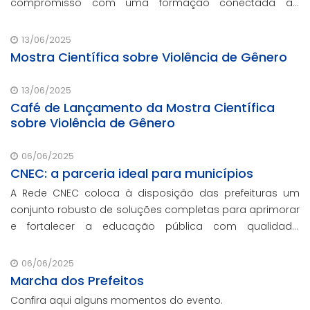
compromisso com uma formação conectada ao
mercado.
13/06/2025
Mostra Científica sobre Violência de Gênero
13/06/2025
Café de Lançamento da Mostra Científica
sobre Violência de Gênero
06/06/2025
CNEC: a parceria ideal para municípios
A Rede CNEC coloca à disposição das prefeituras um
conjunto robusto de soluções completas para aprimorar
e fortalecer a educação pública com qualidade,
inovação e gestão eficiente. Mesmo para os municípios
que não participaram da Marcha dos Prefeitos
06/06/2025
Marcha dos Prefeitos
Confira aqui alguns momentos do evento.