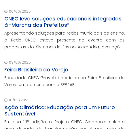
06/06/2025
CNEC leva soluções educacionais integradas
à “Marcha dos Prefeitos”
Apresentando soluções para redes municipais de ensino,
a Rede CNEC esteve presente no evento com as
propostas do Sistema de Ensino Alexandria, avaliações
pedagógicas, formação docente, serviços de gestão
escolar e parcerias com prefeituras durante e
03/06/2025
Feira Brasileira do Varejo
Faculdade CNEC Gravataí participa da Feira Brasileira do
Varejo em parceria com o SEBRAE
16/05/2025
Ação Climática: Educação para um Futuro
Sustentável
Em sua 10ª edição, o Projeto CNEC Cidadania celebra
uma década de transformação social por meio da