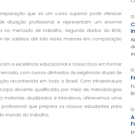
C
preparação que só um curso superior pode oferecer
 de atuação profissional e representam um enorme
C
i
trada no mercado de trabalho. Segundo dados do IBGE,
 ter salários até três vezes maiores em comparação
A
d
e
A
com a excelência educacional e nosso foco em formar
d
mercado, com cursos alinhados às exigências atuais de
c
F
ição reconhecida em todo o Brasil. Com infraestrutura
F
e corpo docente qualificado, por meio de metodologias
B
 materiais atualizados e interativos, oferecemos uma
profissional que prepara os nossos estudantes para
do mundo do trabalho.
A
F
E