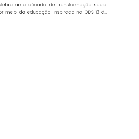
elebra uma década de transformação social
or meio da educação. Inspirado no ODS 13 da
NU, focando no enfrentamento das mudanças
limáticas e na promoção da sustentabilidade.