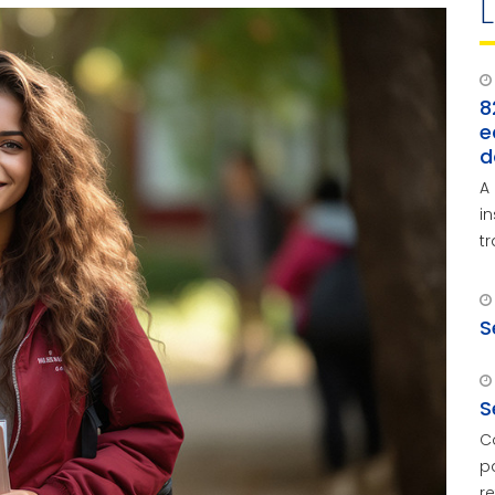
8
e
d
A
i
t
S
S
C
p
r