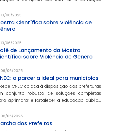
onectada ao mercado.
13/06/2025
ostra Científica sobre Violência de
ênero
13/06/2025
afé de Lançamento da Mostra
ientífica sobre Violência de Gênero
06/06/2025
NEC: a parceria ideal para municípios
 Rede CNEC coloca à disposição das prefeituras
m conjunto robusto de soluções completas
ara aprimorar e fortalecer a educação pública
om qualidade, inovação e gestão eficiente.
esmo para os municípios que não
06/06/2025
articiparam da Marcha dos Prefeitos
archa dos Prefeitos