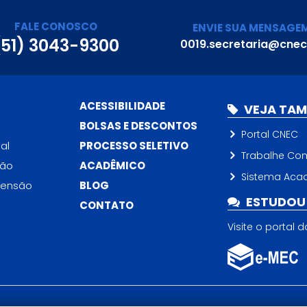
FALE CONOSCO
ENVIE SUA MENSAGE
(51) 3043-9300
0019.secretaria@cnec
ACESSIBILIDADE
VEJA TA
BOLSAS E DESCONTOS
Portal CNEC
al
PROCESSO SELETIVO
Trabalhe Co
ção
ACADÊMICO
Sistema Aca
tensão
BLOG
ESTUDOU 
CONTATO
Visite o portal 