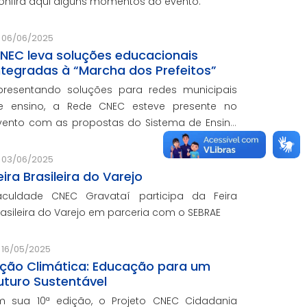
onfira aqui alguns momentos do evento.
06/06/2025
NEC leva soluções educacionais
ntegradas à “Marcha dos Prefeitos”
presentando soluções para redes municipais
e ensino, a Rede CNEC esteve presente no
vento com as propostas do Sistema de Ensino
lexandria, avaliações pedagógicas, formação
ocente, serviços de gestão escolar e parcerias
03/06/2025
om prefeituras durante e
eira Brasileira do Varejo
aculdade CNEC Gravataí participa da Feira
rasileira do Varejo em parceria com o SEBRAE
16/05/2025
ção Climática: Educação para um
uturo Sustentável
m sua 10ª edição, o Projeto CNEC Cidadania