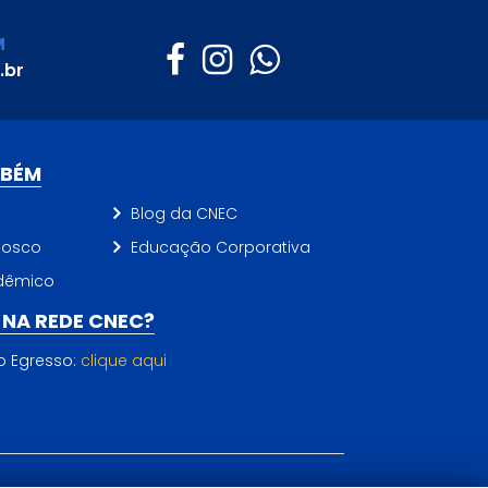
M
.br
MBÉM
Blog da CNEC
nosco
Educação Corporativa
dêmico
NA REDE CNEC?
do Egresso:
clique aqui