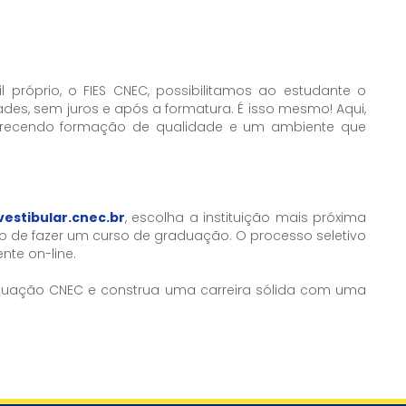
próprio, o FIES CNEC, possibilitamos ao estudante o
es, sem juros e após a formatura. É isso mesmo! Aqui,
ferecendo formação de qualidade e um ambiente que
vestibular.cnec.b
r
, escolha a instituição mais próxima
ho de fazer um curso de graduação. O processo seletivo
nte on-line.
aduação CNEC e construa uma carreira sólida com uma