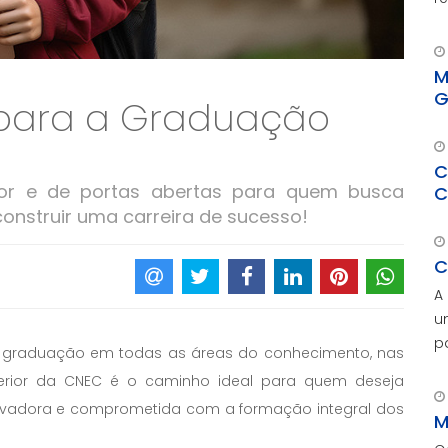
c
M
G
s para a Graduação
C
por e de portas abertas para quem busca
C
construir uma carreira de sucesso!
C
A
u
p
 graduação em todas as áreas do conhecimento, nas
c
perior da CNEC é o caminho ideal para quem deseja
M
inovadora e comprometida com a formação integral dos
p
M