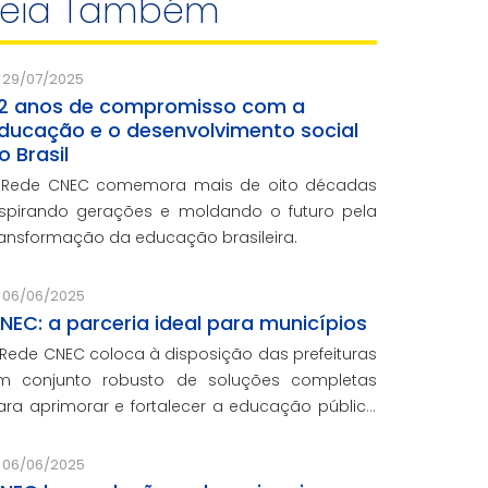
Leia Também
29/07/2025
2 anos de compromisso com a
ducação e o desenvolvimento social
o Brasil
 Rede CNEC comemora mais de oito décadas
nspirando gerações e moldando o futuro pela
ransformação da educação brasileira.
06/06/2025
NEC: a parceria ideal para municípios
 Rede CNEC coloca à disposição das prefeituras
m conjunto robusto de soluções completas
ara aprimorar e fortalecer a educação pública
om qualidade, inovação e gestão eficiente.
esmo para os municípios que não
06/06/2025
articiparam da Marcha dos Prefeitos