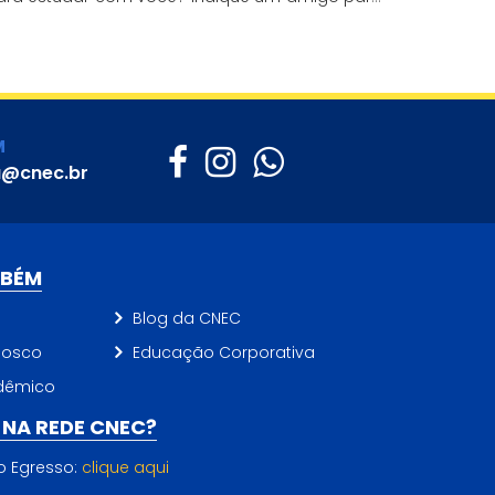
s cursos presenciais da CNEC e ganhe 20% de
esconto em uma mensalidade.
M
a@cnec.br
MBÉM
Blog da CNEC
nosco
Educação Corporativa
dêmico
NA REDE CNEC?
do Egresso:
clique aqui