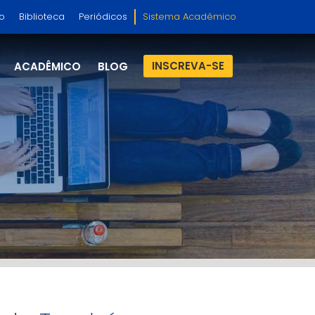
so
Biblioteca
Periódicos
Sistema Acadêmico
INSCREVA-SE
ACADÊMICO
BLOG