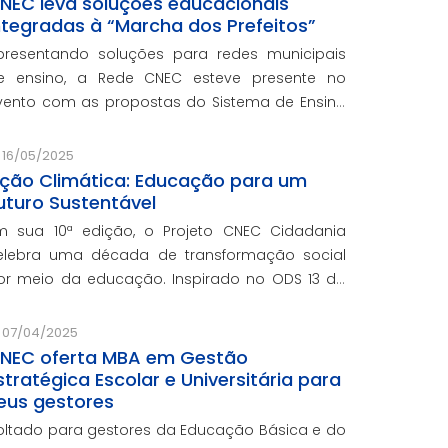
NEC leva soluções educacionais
ntegradas à “Marcha dos Prefeitos”
presentando soluções para redes municipais
e ensino, a Rede CNEC esteve presente no
vento com as propostas do Sistema de Ensino
lexandria, avaliações pedagógicas, formação
ocente, serviços de gestão escolar e parcerias
16/05/2025
om prefeituras durante e
ção Climática: Educação para um
uturo Sustentável
m sua 10ª edição, o Projeto CNEC Cidadania
elebra uma década de transformação social
or meio da educação. Inspirado no ODS 13 da
NU, focando no enfrentamento das mudanças
limáticas e na promoção da sustentabilidade.
07/04/2025
NEC oferta MBA em Gestão
stratégica Escolar e Universitária para
eus gestores
oltado para gestores da Educação Básica e do