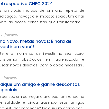
etrospectiva CNEC 2024
s principais marcos de um ano repleto de
edicação, inovação e impacto social. Um olhar
obre as ações cenecistas que transformaram
idas e reforçaram o nosso compromisso com a
ducação de qualidade.
20/01/2025
no Novo, metas novas: É hora de
nvestir em você!
ste é o momento de investir no seu futuro,
ransformar obstáculos em aprendizado e
uscar novos desafios. Com o apoio necessário
ara você crescer pessoal e profissionalmente,
stamos aqui para te ajudar a transformar
16/01/2025
etas em conquistas reais.
ndique um amigo e ganhe descontos
speciais!
á pensou em começar o ano economizando na
ensalidade e ainda trazendo seus amigos
ara estudar com você? Indique um amigo para