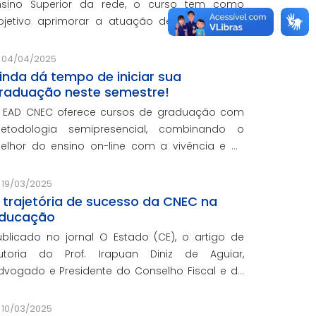
nsino Superior da rede, o curso tem como
bjetivo aprimorar a atuação de gestores da
ede e integra o programa de formação
ontinuada em serviço da instituição, contando
04/04/2025
om o oferecimento gratuito da Re
inda dá tempo de iniciar sua
raduação neste semestre!
 EAD CNEC oferece cursos de graduação com
etodologia semipresencial, combinando o
elhor do ensino on-line com a vivência e as
ráticas do ensino presencial.
19/03/2025
 trajetória de sucesso da CNEC na
ducação
ublicado no jornal O Estado (CE), o artigo de
utoria do Prof. Irapuan Diniz de Aguiar,
do e Presidente do Conselho Fiscal e de
ssuntos Econômicos da CNEC, aborda a história
 o impacto cenecista na educação brasileira.
10/03/2025