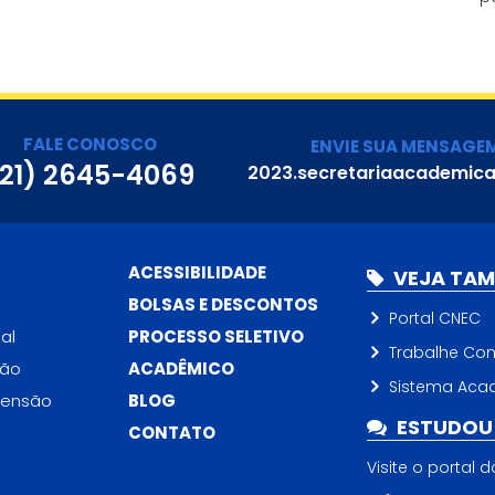
o
d
FALE CONOSCO
ENVIE SUA MENSAGE
(21) 2645-4069
2023.secretariaacademic
ACESSIBILIDADE
VEJA TA
BOLSAS E DESCONTOS
Portal CNEC
al
PROCESSO SELETIVO
Trabalhe Co
ção
ACADÊMICO
Sistema Aca
tensão
BLOG
ESTUDOU 
CONTATO
Visite o portal 