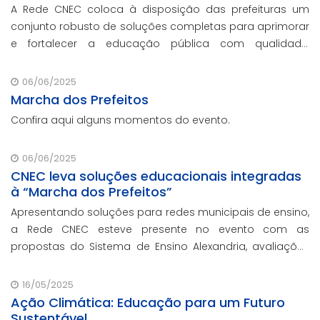
A Rede CNEC coloca à disposição das prefeituras um
conjunto robusto de soluções completas para aprimorar
e fortalecer a educação pública com qualidade,
inovação e gestão eficiente. Mesmo para os municípios
que não participaram da Marcha dos Prefeitos
06/06/2025
Marcha dos Prefeitos
Confira aqui alguns momentos do evento.
06/06/2025
CNEC leva soluções educacionais integradas
à “Marcha dos Prefeitos”
Apresentando soluções para redes municipais de ensino,
a Rede CNEC esteve presente no evento com as
propostas do Sistema de Ensino Alexandria, avaliações
pedagógicas, formação docente, serviços de gestão
escolar e parcerias com prefeituras durante e
16/05/2025
Ação Climática: Educação para um Futuro
Sustentável