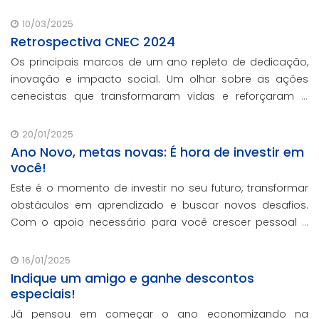
presencial.
10/03/2025
Retrospectiva CNEC 2024
Os principais marcos de um ano repleto de dedicação,
inovação e impacto social. Um olhar sobre as ações
cenecistas que transformaram vidas e reforçaram o
nosso compromisso com a educação de qualidade.
20/01/2025
Ano Novo, metas novas: É hora de investir em
você!
Este é o momento de investir no seu futuro, transformar
obstáculos em aprendizado e buscar novos desafios.
Com o apoio necessário para você crescer pessoal e
profissionalmente, estamos aqui para te ajudar a
transformar metas em conquistas reais.
16/01/2025
Indique um amigo e ganhe descontos
especiais!
Já pensou em começar o ano economizando na