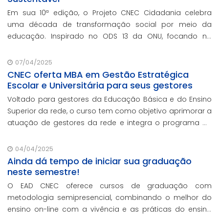
Em sua 10ª edição, o Projeto CNEC Cidadania celebra
uma década de transformação social por meio da
educação. Inspirado no ODS 13 da ONU, focando no
enfrentamento das mudanças climáticas e na
promoção da sustentabilidade.
07/04/2025
CNEC oferta MBA em Gestão Estratégica
Escolar e Universitária para seus gestores
Voltado para gestores da Educação Básica e do Ensino
Superior da rede, o curso tem como objetivo aprimorar a
atuação de gestores da rede e integra o programa de
formação continuada em serviço da instituição,
contando com o oferecimento gratuito da Re
04/04/2025
Ainda dá tempo de iniciar sua graduação
neste semestre!
O EAD CNEC oferece cursos de graduação com
metodologia semipresencial, combinando o melhor do
ensino on-line com a vivência e as práticas do ensino