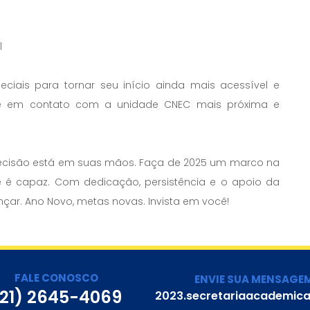
l
iais para tornar seu início ainda mais acessível e
entre em contato com a unidade CNEC mais próxima e
 decisão está em suas mãos. Faça de 2025 um marco na
 é capaz. Com dedicação, persistência e o apoio da
nçar. Ano Novo, metas novas. Invista em você!
FALE CONOSCO
ENVIE SUA MENSAGE
(21) 2645-4069
2023.secretariaacademic