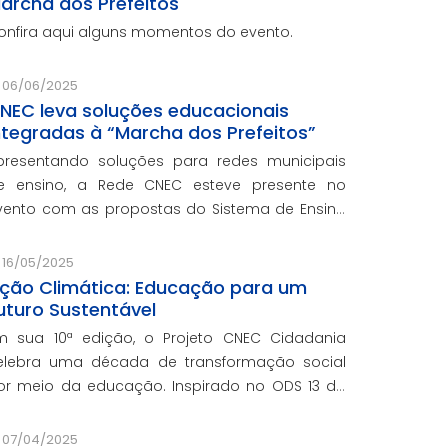
archa dos Prefeitos
onfira aqui alguns momentos do evento.
06/06/2025
NEC leva soluções educacionais
ntegradas à “Marcha dos Prefeitos”
presentando soluções para redes municipais
e ensino, a Rede CNEC esteve presente no
vento com as propostas do Sistema de Ensino
lexandria, avaliações pedagógicas, formação
ocente, serviços de gestão escolar e parcerias
16/05/2025
om prefeituras durante e
ção Climática: Educação para um
uturo Sustentável
m sua 10ª edição, o Projeto CNEC Cidadania
elebra uma década de transformação social
or meio da educação. Inspirado no ODS 13 da
NU, focando no enfrentamento das mudanças
limáticas e na promoção da sustentabilidade.
07/04/2025