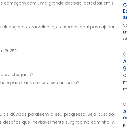
istas começam com uma grande decisão: acreditar em si
C
E
s
V
lcançar o extraordinário, e estamos aqui para ajudar
E
o
r
em 2025?
c
c
A
g
r para chegar lá?
O
m
o hoje para transformar o seu amanhã?
m
p
A
 as dúvidas paralisem o seu progresso. Seja ousado,
e
 os desafios que inevitavelmente surgirão no caminho. A
P