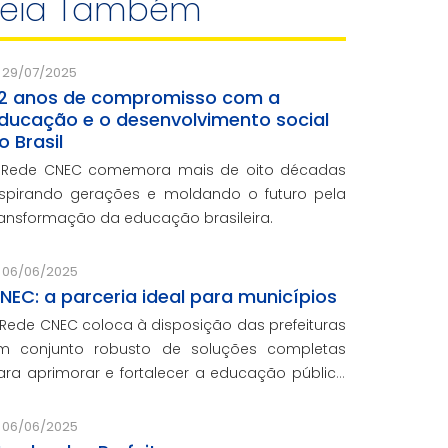
Leia Também
29/07/2025
2 anos de compromisso com a
ducação e o desenvolvimento social
o Brasil
 Rede CNEC comemora mais de oito décadas
nspirando gerações e moldando o futuro pela
ransformação da educação brasileira.
06/06/2025
NEC: a parceria ideal para municípios
 Rede CNEC coloca à disposição das prefeituras
m conjunto robusto de soluções completas
ara aprimorar e fortalecer a educação pública
om qualidade, inovação e gestão eficiente.
esmo para os municípios que não
06/06/2025
articiparam da Marcha dos Prefeitos