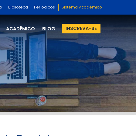
so
Biblioteca
Periódicos
Sistema Acadêmico
INSCREVA-SE
ACADÊMICO
BLOG