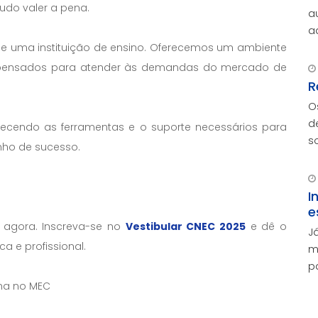
 tudo valer a pena.
a
advoga
A
ue uma instituição de ensino. Oferecemos um ambiente
e
os pensados para atender às demandas do mercado de
R
O
d
recendo as ferramentas e o suporte necessários para
s
inho de sucesso.
v
e
I
e
agora. Inscreva-se no
Vestibular CNEC 2025
e dê o
J
 e profissional.
m
p
o
ma no MEC
d