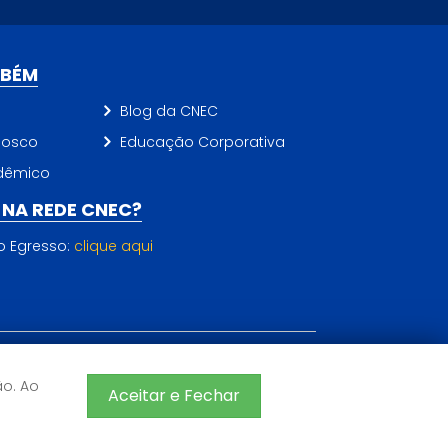
MBÉM
Blog da CNEC
nosco
Educação Corporativa
dêmico
NA REDE CNEC?
do Egresso:
clique aqui
ão. Ao
CNEC 2026 - Todos os direitos reservados
Aceitar e Fechar
Sistema de Ensino CNEC