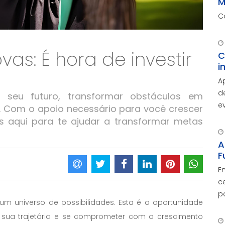
M
C
as: É hora de investir
C
i
A
d
 seu futuro, transformar obstáculos em
e
. Com o apoio necessário para você crescer
A
s aqui para te ajudar a transformar metas
d
c
A
F
E
c
p
m universo de possibilidades. Esta é a oportunidade
O
nar sua trajetória e se comprometer com o crescimento
c