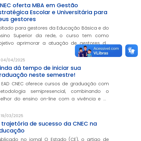
NEC oferta MBA em Gestão
stratégica Escolar e Universitária para
eus gestores
oltado para gestores da Educação Básica e do
nsino Superior da rede, o curso tem como
bjetivo aprimorar a atuação de gestores da
ede e integra o programa de formação
ontinuada em serviço da instituição, contando
04/04/2025
om o oferecimento gratuito da Re
inda dá tempo de iniciar sua
raduação neste semestre!
 EAD CNEC oferece cursos de graduação com
etodologia semipresencial, combinando o
elhor do ensino on-line com a vivência e as
ráticas do ensino presencial.
19/03/2025
 trajetória de sucesso da CNEC na
ducação
ublicado no jornal O Estado (CE), o artigo de