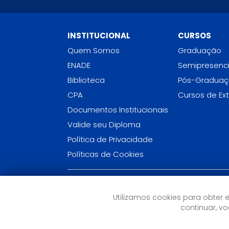
INSTITUCIONAL
CURSOS
Quem Somos
Graduação
ENADE
Semipresenci
Biblioteca
Pós-Gradua
CPA
Cursos de Ex
Documentos Institucionais
Valide seu Diploma
Política de Privacidade
Políticas de Cookies
FACULDADE CNEC ALBERTO TORRES (RJ)
Utilizamos cookies para obter 
Rua Presidente Costa e Silva, 212 - Centro
continuar, 
Itaboraí, RJ - (21) 2645-4069