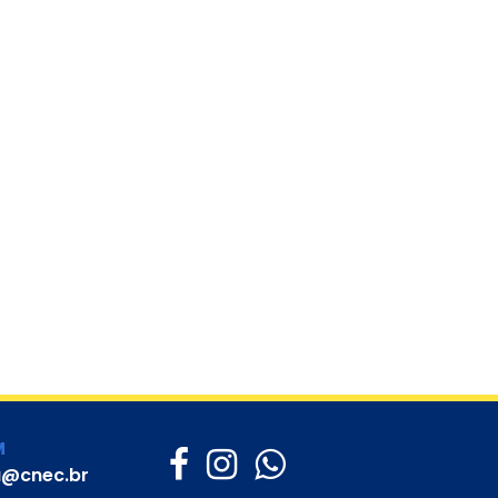
M
a@cnec.br