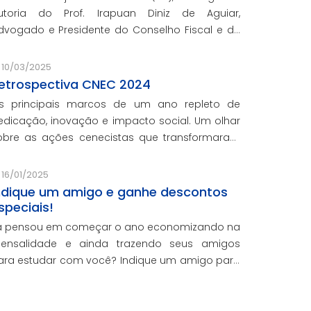
utoria do Prof. Irapuan Diniz de Aguiar,
do e Presidente do Conselho Fiscal e de
ssuntos Econômicos da CNEC, aborda a história
 o impacto cenecista na educação brasileira.
10/03/2025
etrospectiva CNEC 2024
s principais marcos de um ano repleto de
edicação, inovação e impacto social. Um olhar
obre as ações cenecistas que transformaram
idas e reforçaram o nosso compromisso com a
ducação de qualidade.
16/01/2025
ndique um amigo e ganhe descontos
speciais!
á pensou em começar o ano economizando na
ensalidade e ainda trazendo seus amigos
ara estudar com você? Indique um amigo para
s cursos presenciais da CNEC e ganhe 20% de
esconto em uma mensalidade.