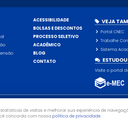
ACESSIBILIDADE
VEJA TA
BOLSAS E DESCONTOS
Portal CNEC
al
PROCESSO SELETIVO
Trabalhe Co
ção
ACADÊMICO
Sistema Aca
tensão
BLOG
ESTUDOU 
CONTATO
Visite o portal 
Horário de Atendimento
estatísticas de visitas e melhorar sua experiência de navegaç
13h às 21hs
você concorda com nossa
política de privacidade.