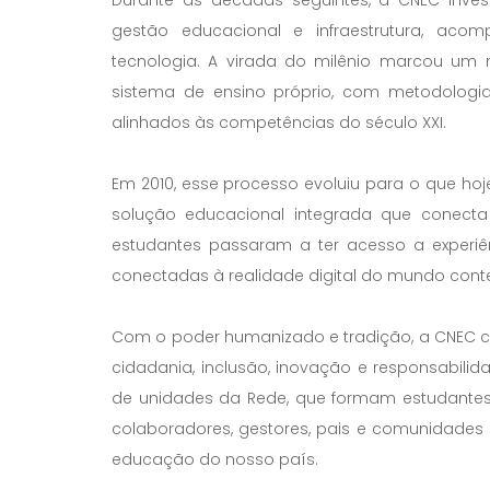
Durante as décadas seguintes, a CNEC inve
gestão educacional e infraestrutura, ac
tecnologia. A virada do milênio marcou um 
sistema de ensino próprio, com metodologia 
alinhados às competências do século XXI.
Em 2010, esse processo evoluiu para o que ho
solução educacional integrada que conecta
estudantes passaram a ter acesso a experiê
conectadas à realidade digital do mundo con
Com o poder humanizado e tradição, a CNEC co
cidadania, inclusão, inovação e responsabilid
de unidades da Rede, que formam estudantes p
colaboradores, gestores, pais e comunidades 
educação do nosso país.