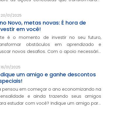
idas e reforçaram o nosso compromisso com a
ducação de qualidade.
20/01/2025
no Novo, metas novas: É hora de
nvestir em você!
ste é o momento de investir no seu futuro,
ransformar obstáculos em aprendizado e
uscar novos desafios. Com o apoio necessário
ara você crescer pessoal e profissionalmente,
stamos aqui para te ajudar a transformar
16/01/2025
etas em conquistas reais.
ndique um amigo e ganhe descontos
speciais!
á pensou em começar o ano economizando na
ensalidade e ainda trazendo seus amigos
ara estudar com você? Indique um amigo para
s cursos presenciais da CNEC e ganhe 20% de
esconto em uma mensalidade.