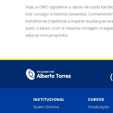
Hoje, a CNEC agradece o apoio de cada famíli
traz consigo a história cenecista. Comemoram
transformar trajetórias e inspirar mudanças rea
para o futuro com a mesma coragem e legado
educar com propósito.
INSTITUCIONAL
CURSOS
Quem Somos
Graduação