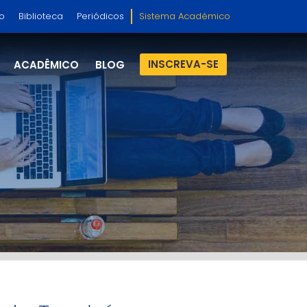
so
Biblioteca
Periódicos
Sistema Acadêmico
INSCREVA-SE
ACADÊMICO
BLOG