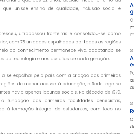
isionário que, aos 22 anos, decidiu mudar o rumo da
c
A
 que unisse ensino de qualidade, inclusão social e
g
O
m
resceu, ultrapassou fronteiras e consolidou-se como
m
p
rior, com 75 unidades espalhadas por todas as regiões
r meio do conhecimento permanece viva, adaptando-se
A
 da tecnologia e aos desafios de cada geração.
e
P
 a se espalhar pelo país com a criação das primeiras
a
 regiões de menor acesso à educação, a Rede logo se
advoga
ntes havia apenas lacunas sociais. Na década de 1970,
A
fundação das primeiras faculdades cenecistas,
e
o à formação integral de estudantes, com foco no
R
O
d
s