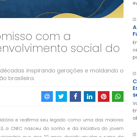
e
A
d
c
A
omisso com a
F
E
nvolvimento social do
c
p
O
décadas inspirando gerações e moldando o
c
o brasileira.
C
E
s
V
E
o
istória e reafirma seu legado como uma das maiores
r
3, a CNEC nasceu do sonho e da iniciativa do jovem
c