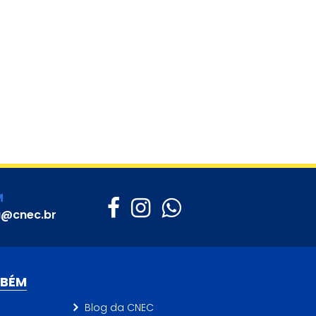
M
a@cnec.br
MBÉM
Blog da CNEC