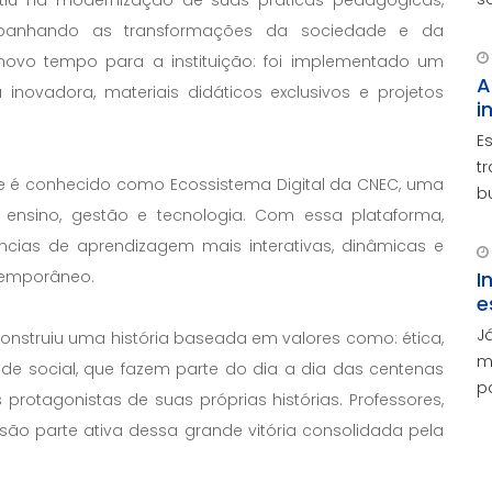
stiu na modernização de suas práticas pedagógicas,
v
ompanhando as transformações da sociedade e da
e
novo tempo para a instituição: foi implementado um
A
inovadora, materiais didáticos exclusivos e projetos
i
E
t
je é conhecido como Ecossistema Digital da CNEC, uma
b
 ensino, gestão e tecnologia. Com essa plataforma,
p
e
ncias de aprendizagem mais interativas, dinâmicas e
m
I
temporâneo.
e
J
nstruiu uma história baseada em valores como: ética,
m
ade social, que fazem parte do dia a dia das centenas
p
rotagonistas de suas próprias histórias. Professores,
o
são parte ativa dessa grande vitória consolidada pela
d