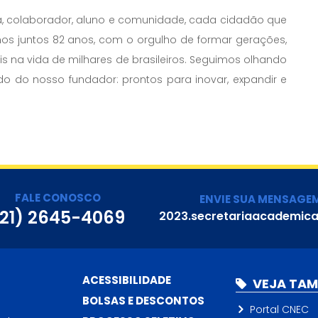
a, colaborador, aluno e comunidade, cada cidadão que
os juntos 82 anos, com o orgulho de formar gerações,
is na vida de milhares de brasileiros. Seguimos olhando
 do nosso fundador: prontos para inovar, expandir e
FALE CONOSCO
ENVIE SUA MENSAGE
(21) 2645-4069
2023.secretariaacademic
ACESSIBILIDADE
VEJA TA
BOLSAS E DESCONTOS
Portal CNEC