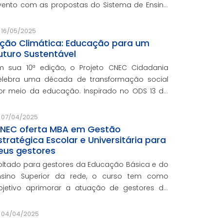
vento com as propostas do Sistema de Ensino
lexandria, avaliações pedagógicas, formação
ocente, serviços de gestão escolar e parcerias
16/05/2025
om prefeituras durante e
ção Climática: Educação para um
uturo Sustentável
m sua 10ª edição, o Projeto CNEC Cidadania
elebra uma década de transformação social
or meio da educação. Inspirado no ODS 13 da
NU, focando no enfrentamento das mudanças
limáticas e na promoção da sustentabilidade.
07/04/2025
NEC oferta MBA em Gestão
stratégica Escolar e Universitária para
eus gestores
oltado para gestores da Educação Básica e do
nsino Superior da rede, o curso tem como
bjetivo aprimorar a atuação de gestores da
ede e integra o programa de formação
ontinuada em serviço da instituição, contando
04/04/2025