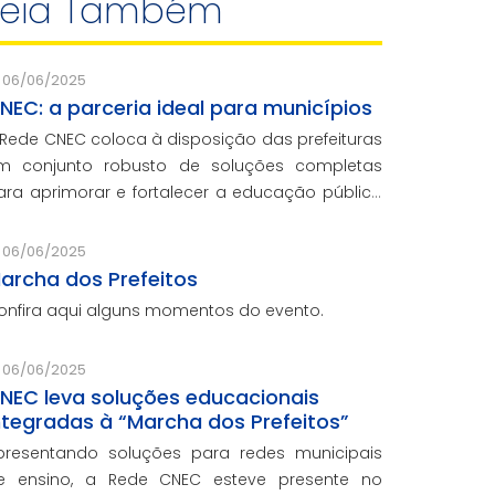
Leia Também
06/06/2025
NEC: a parceria ideal para municípios
 Rede CNEC coloca à disposição das prefeituras
m conjunto robusto de soluções completas
ara aprimorar e fortalecer a educação pública
om qualidade, inovação e gestão eficiente.
esmo para os municípios que não
06/06/2025
articiparam da Marcha dos Prefeitos
archa dos Prefeitos
onfira aqui alguns momentos do evento.
06/06/2025
NEC leva soluções educacionais
ntegradas à “Marcha dos Prefeitos”
presentando soluções para redes municipais
e ensino, a Rede CNEC esteve presente no