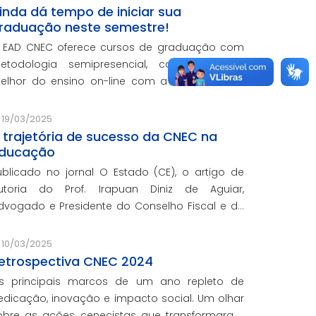
om o oferecimento gratuito da Re
inda dá tempo de iniciar sua
raduação neste semestre!
 EAD CNEC oferece cursos de graduação com
etodologia semipresencial, combinando o
elhor do ensino on-line com a vivência e as
ráticas do ensino presencial.
19/03/2025
 trajetória de sucesso da CNEC na
ducação
ublicado no jornal O Estado (CE), o artigo de
utoria do Prof. Irapuan Diniz de Aguiar,
do e Presidente do Conselho Fiscal e de
ssuntos Econômicos da CNEC, aborda a história
 o impacto cenecista na educação brasileira.
10/03/2025
etrospectiva CNEC 2024
s principais marcos de um ano repleto de
edicação, inovação e impacto social. Um olhar
obre as ações cenecistas que transformaram