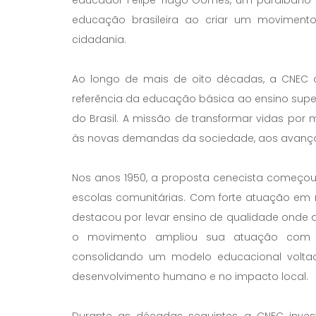
educador Felipe Tiago Gomes, um paraibano v
educação brasileira ao criar um movimento
cidadania.
Ao longo de mais de oito décadas, a CNEC c
referência da educação básica ao ensino supe
do Brasil. A missão de transformar vidas po
às novas demandas da sociedade, aos avanços
Nos anos 1950, a proposta cenecista começou
escolas comunitárias. Com forte atuação em
destacou por levar ensino de qualidade onde a
o movimento ampliou sua atuação com a 
consolidando um modelo educacional voltad
desenvolvimento humano e no impacto local.