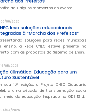
archa dos Prefeitos
onfira aqui alguns momentos do evento.
06/06/2025
NEC leva soluções educacionais
ntegradas à “Marcha dos Prefeitos”
presentando soluções para redes municipais
e ensino, a Rede CNEC esteve presente no
vento com as propostas do Sistema de Ensino
lexandria, avaliações pedagógicas, formação
ocente, serviços de gestão escolar e parcerias
16/05/2025
om prefeituras durante e
ção Climática: Educação para um
uturo Sustentável
m sua 10ª edição, o Projeto CNEC Cidadania
elebra uma década de transformação social
or meio da educação. Inspirado no ODS 13 da
NU, focando no enfrentamento das mudanças
limáticas e na promoção da sustentabilidade.
04/04/2025