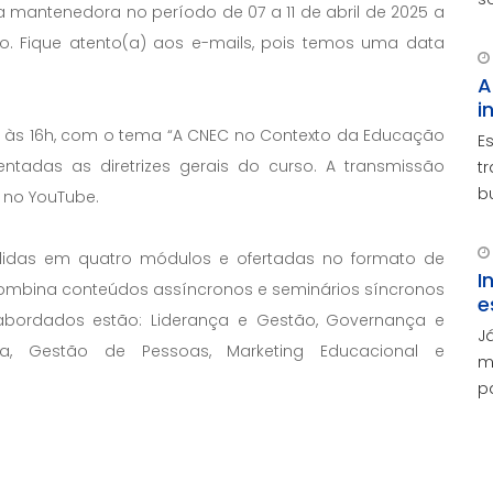
a mantenedora no período de 07 a 11 de abril de 2025 a
v
ção. Fique atento(a) aos e-mails, pois temos uma data
e
A
i
l, às 16h, com o tema “A CNEC no Contexto da Educação
E
entadas as diretrizes gerais do curso. A transmissão
t
b
 no YouTube.
p
e
ididas em quatro módulos e ofertadas no formato de
m
I
o combina conteúdos assíncronos e seminários síncronos
e
s abordados estão: Liderança e Gestão, Governança e
J
ira, Gestão de Pessoas, Marketing Educacional e
m
p
o
d