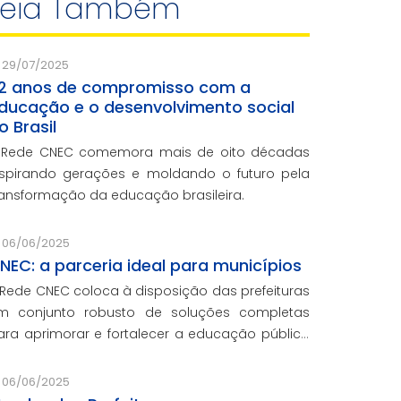
Leia Também
29/07/2025
2 anos de compromisso com a
ducação e o desenvolvimento social
o Brasil
 Rede CNEC comemora mais de oito décadas
nspirando gerações e moldando o futuro pela
ransformação da educação brasileira.
06/06/2025
NEC: a parceria ideal para municípios
 Rede CNEC coloca à disposição das prefeituras
m conjunto robusto de soluções completas
ara aprimorar e fortalecer a educação pública
om qualidade, inovação e gestão eficiente.
esmo para os municípios que não
06/06/2025
articiparam da Marcha dos Prefeitos