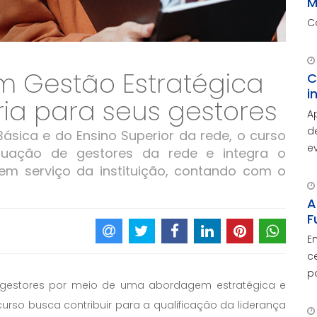
M
C
m Gestão Estratégica
C
i
ária para seus gestores
A
d
ásica e do Ensino Superior da rede, o curso
e
tuação de gestores da rede e integra o
A
m serviço da instituição, contando com o
d
c
A
F
E
c
p
s gestores por meio de uma abordagem estratégica e
O
curso busca contribuir para a qualificação da liderança
c