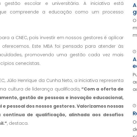
stão escolar e universitária. A iniciativa está
A
g
, que compreende a educação como um processo
O
m
m
ara a CNEC, pois investir em nossos gestores é aplicar
p
oferecemos. Este MBA foi pensado para atender às
faculdades, promovendo uma gestão cada vez mais
A
cípios cenecistas.
e
P
Júlio Henrique da Cunha Neto, a iniciativa representa
a
 cultura de liderança qualificada,
“Com a oferta de
advoga
A
mento, gestão de pessoas e inovação educacional,
e
 e pessoal dos nossos gestores. Valorizamos nossas
R
 contínua de qualificação, alinhada aos desafios
O
l.”
, destaca.
d
s