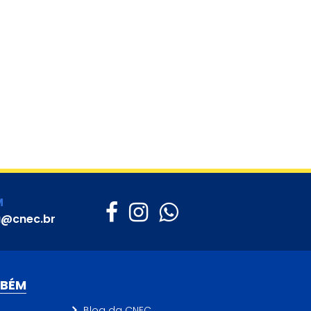
M
a@cnec.br
MBÉM
Blog da CNEC