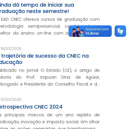
inda dá tempo de iniciar sua
raduação neste semestre!
 EAD CNEC oferece cursos de graduação com
etodologia semipresencial, combinando o
elhor do ensino on-line com a vivência e as
ráticas do ensino presencial.
19/03/2025
 trajetória de sucesso da CNEC na
ducação
ublicado no jornal O Estado (CE), o artigo de
utoria do Prof. Irapuan Diniz de Aguiar,
do e Presidente do Conselho Fiscal e de
ssuntos Econômicos da CNEC, aborda a história
 o impacto cenecista na educação brasileira.
10/03/2025
etrospectiva CNEC 2024
s principais marcos de um ano repleto de
edicação, inovação e impacto social. Um olhar
obre as ações cenecistas que transformaram