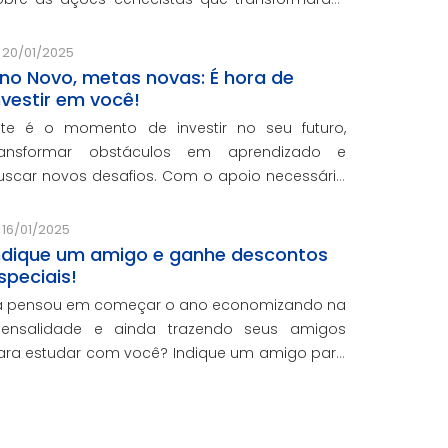
idas e reforçaram o nosso compromisso com a
ducação de qualidade.
20/01/2025
no Novo, metas novas: É hora de
nvestir em você!
ste é o momento de investir no seu futuro,
ransformar obstáculos em aprendizado e
uscar novos desafios. Com o apoio necessário
ara você crescer pessoal e profissionalmente,
stamos aqui para te ajudar a transformar
16/01/2025
etas em conquistas reais.
ndique um amigo e ganhe descontos
speciais!
á pensou em começar o ano economizando na
ensalidade e ainda trazendo seus amigos
ara estudar com você? Indique um amigo para
s cursos presenciais da CNEC e ganhe 20% de
esconto em uma mensalidade.