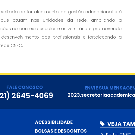
nal voltada ao fortalecimento da gestão educacional e à
is que atuam nas unidades da rede, ampliando a
ões no contexto escolar e universitário e promovendo
desenvolvimento dos profissionais e fortalecendo a
rede CNEC.
FALE CONOSCO
ENVIE SUA MENSAGE
(21) 2645-4069
2023.secretariaacademic
ACESSIBILIDADE
VEJA TA
BOLSAS E DESCONTOS
Portal CNEC