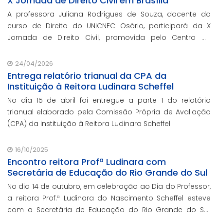
X Jornada de Direito Civil em Brasília
A professora Juliana Rodrigues de Souza, docente do
curso de Direito do UNICNEC Osório, participará da X
Jornada de Direito Civil, promovida pelo Centro de
Estudos Judiciários do Conselho da Justiça Federal
(CEJ/CJF), nos dias 15 e 16 de junho, em Br
24/04/2026
Entrega relatório trianual da CPA da
Instituição à Reitora Ludinara Scheffel
No dia 15 de abril foi entregue a parte 1 do relatório
trianual elaborado pela Comissão Própria de Avaliação
(CPA) da instituição à Reitora Ludinara Scheffel
16/10/2025
Encontro reitora Profª Ludinara com
Secretária de Educação do Rio Grande do Sul
No dia 14 de outubro, em celebração ao Dia do Professor,
a reitora Prof.ª Ludinara do Nascimento Scheffel esteve
com a Secretária de Educação do Rio Grande do Sul,