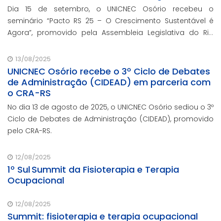
Dia 15 de setembro, o UNICNEC Osório recebeu o
seminário “Pacto RS 25 – O Crescimento Sustentável é
Agora”, promovido pela Assembleia Legislativa do Rio
Grande do Sul, por meio do Fórum Democrático. O
evento ocorreu no auditório Felipe Tiago Gomes.
13/08/2025
UNICNEC Osório recebe o 3º Ciclo de Debates
de Administração (CIDEAD) em parceria com
o CRA-RS
No dia 13 de agosto de 2025, o UNICNEC Osório sediou o 3º
Ciclo de Debates de Administração (CIDEAD), promovido
pelo CRA-RS.
12/08/2025
1º Sul Summit da Fisioterapia e Terapia
Ocupacional
12/08/2025
Summit: fisioterapia e terapia ocupacional