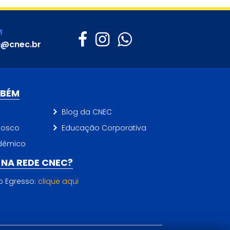
M
a@cnec.br
MBÉM
Blog da CNEC
nosco
Educação Corporativa
dêmico
NA REDE CNEC?
do Egresso:
clique aqui