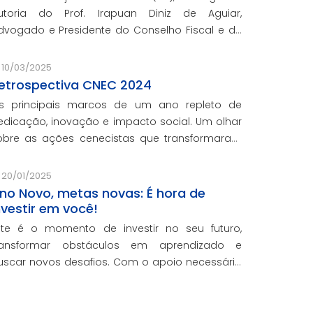
utoria do Prof. Irapuan Diniz de Aguiar,
do e Presidente do Conselho Fiscal e de
ssuntos Econômicos da CNEC, aborda a história
 o impacto cenecista na educação brasileira.
10/03/2025
etrospectiva CNEC 2024
s principais marcos de um ano repleto de
edicação, inovação e impacto social. Um olhar
obre as ações cenecistas que transformaram
idas e reforçaram o nosso compromisso com a
ducação de qualidade.
20/01/2025
no Novo, metas novas: É hora de
nvestir em você!
ste é o momento de investir no seu futuro,
ransformar obstáculos em aprendizado e
uscar novos desafios. Com o apoio necessário
ara você crescer pessoal e profissionalmente,
stamos aqui para te ajudar a transformar
etas em conquistas reais.