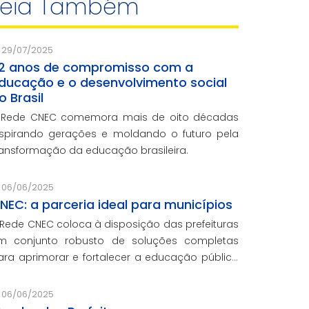
Leia Também
29/07/2025
2 anos de compromisso com a
ducação e o desenvolvimento social
o Brasil
 Rede CNEC comemora mais de oito décadas
nspirando gerações e moldando o futuro pela
ransformação da educação brasileira.
06/06/2025
NEC: a parceria ideal para municípios
 Rede CNEC coloca à disposição das prefeituras
m conjunto robusto de soluções completas
ara aprimorar e fortalecer a educação pública
om qualidade, inovação e gestão eficiente.
esmo para os municípios que não
06/06/2025
articiparam da Marcha dos Prefeitos