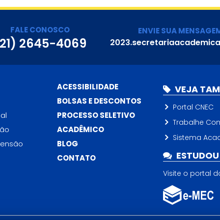
FALE CONOSCO
ENVIE SUA MENSAGE
(21) 2645-4069
2023.secretariaacademic
ACESSIBILIDADE
VEJA TA
BOLSAS E DESCONTOS
Portal CNEC
al
PROCESSO SELETIVO
Trabalhe Co
ção
ACADÊMICO
Sistema Aca
tensão
BLOG
ESTUDOU 
CONTATO
Visite o portal 