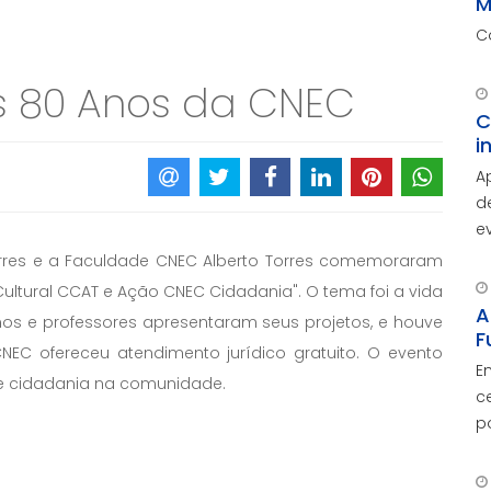
M
C
80 Anos da CNEC
C
i
A
d
e
A
Torres e a Faculdade CNEC Alberto Torres comemoraram
d
ltural CCAT e Ação CNEC Cidadania". O tema foi a vida
c
A
nos e professores apresentaram seus projetos, e houve
F
NEC ofereceu atendimento jurídico gratuito. O evento
E
 e cidadania na comunidade.
c
p
O
c