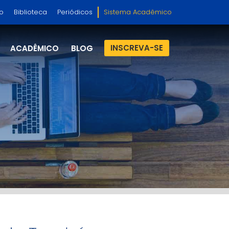
so
Biblioteca
Periódicos
Sistema Acadêmico
INSCREVA-SE
ACADÊMICO
BLOG