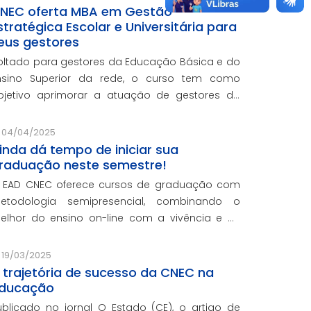
NEC oferta MBA em Gestão
stratégica Escolar e Universitária para
eus gestores
oltado para gestores da Educação Básica e do
nsino Superior da rede, o curso tem como
bjetivo aprimorar a atuação de gestores da
ede e integra o programa de formação
ontinuada em serviço da instituição, contando
04/04/2025
om o oferecimento gratuito da Re
inda dá tempo de iniciar sua
raduação neste semestre!
 EAD CNEC oferece cursos de graduação com
etodologia semipresencial, combinando o
elhor do ensino on-line com a vivência e as
ráticas do ensino presencial.
19/03/2025
 trajetória de sucesso da CNEC na
ducação
ublicado no jornal O Estado (CE), o artigo de