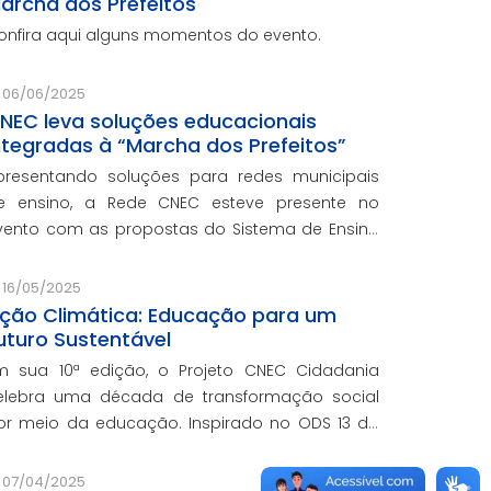
archa dos Prefeitos
onfira aqui alguns momentos do evento.
06/06/2025
NEC leva soluções educacionais
ntegradas à “Marcha dos Prefeitos”
presentando soluções para redes municipais
e ensino, a Rede CNEC esteve presente no
vento com as propostas do Sistema de Ensino
lexandria, avaliações pedagógicas, formação
ocente, serviços de gestão escolar e parcerias
16/05/2025
om prefeituras durante e
ção Climática: Educação para um
uturo Sustentável
m sua 10ª edição, o Projeto CNEC Cidadania
elebra uma década de transformação social
or meio da educação. Inspirado no ODS 13 da
NU, focando no enfrentamento das mudanças
limáticas e na promoção da sustentabilidade.
07/04/2025