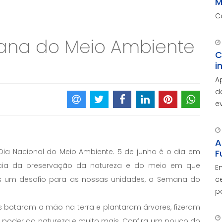
M
C
ana do Meio Ambiente
C
i
A
d
e
A
d
c
A
ia Nacional do Meio Ambiente. 5 de junho é o dia em
F
ncia da preservação da natureza e do meio em que
E
is um desafio para as nossas unidades, a Semana do
c
p
O
 botaram a mão na terra e plantaram árvores, fizeram
c
o poder da natureza e muito mais. Confira um pouco do