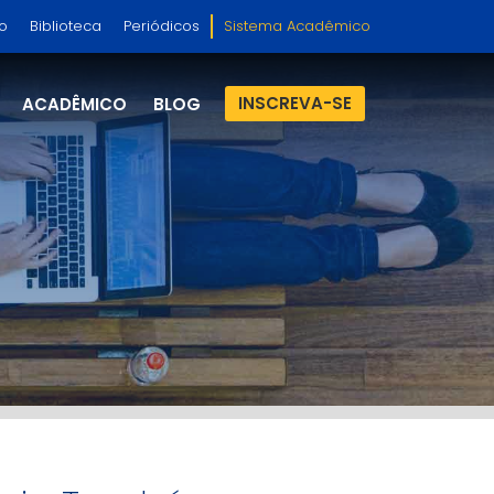
so
Biblioteca
Periódicos
Sistema Acadêmico
INSCREVA-SE
ACADÊMICO
BLOG