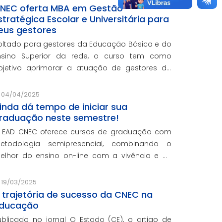
NEC oferta MBA em Gestão
stratégica Escolar e Universitária para
eus gestores
oltado para gestores da Educação Básica e do
nsino Superior da rede, o curso tem como
bjetivo aprimorar a atuação de gestores da
ede e integra o programa de formação
ontinuada em serviço da instituição, contando
04/04/2025
om o oferecimento gratuito da Re
inda dá tempo de iniciar sua
raduação neste semestre!
 EAD CNEC oferece cursos de graduação com
etodologia semipresencial, combinando o
elhor do ensino on-line com a vivência e as
ráticas do ensino presencial.
19/03/2025
 trajetória de sucesso da CNEC na
ducação
ublicado no jornal O Estado (CE), o artigo de