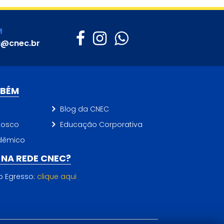
M
a@cnec.br
MBÉM
Blog da CNEC
nosco
Educação Corporativa
dêmico
NA REDE CNEC?
do Egresso:
clique aqui