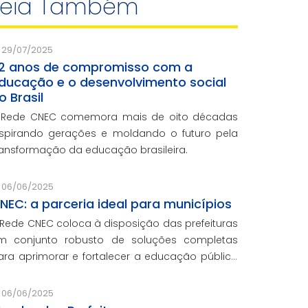
Leia Também
29/07/2025
2 anos de compromisso com a
ducação e o desenvolvimento social
o Brasil
 Rede CNEC comemora mais de oito décadas
nspirando gerações e moldando o futuro pela
ransformação da educação brasileira.
06/06/2025
NEC: a parceria ideal para municípios
 Rede CNEC coloca à disposição das prefeituras
m conjunto robusto de soluções completas
ara aprimorar e fortalecer a educação pública
om qualidade, inovação e gestão eficiente.
esmo para os municípios que não
06/06/2025
articiparam da Marcha dos Prefeitos