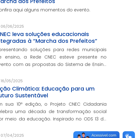
archa dos Prefeitos
onfira aqui alguns momentos do evento.
06/06/2025
NEC leva soluções educacionais
ntegradas à “Marcha dos Prefeitos”
presentando soluções para redes municipais
e ensino, a Rede CNEC esteve presente no
vento com as propostas do Sistema de Ensino
lexandria, avaliações pedagógicas, formação
ocente, serviços de gestão escolar e parcerias
16/05/2025
om prefeituras durante e
ção Climática: Educação para um
uturo Sustentável
m sua 10ª edição, o Projeto CNEC Cidadania
elebra uma década de transformação social
or meio da educação. Inspirado no ODS 13 da
NU, focando no enfrentamento das mudanças
limáticas e na promoção da sustentabilidade.
07/04/2025