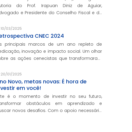
utoria do Prof. Irapuan Diniz de Aguiar,
do e Presidente do Conselho Fiscal e de
ssuntos Econômicos da CNEC, aborda a história
 o impacto cenecista na educação brasileira.
10/03/2025
etrospectiva CNEC 2024
s principais marcos de um ano repleto de
edicação, inovação e impacto social. Um olhar
obre as ações cenecistas que transformaram
idas e reforçaram o nosso compromisso com a
ducação de qualidade.
20/01/2025
no Novo, metas novas: É hora de
nvestir em você!
ste é o momento de investir no seu futuro,
ransformar obstáculos em aprendizado e
uscar novos desafios. Com o apoio necessário
ara você crescer pessoal e profissionalmente,
stamos aqui para te ajudar a transformar
etas em conquistas reais.