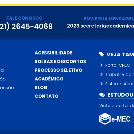
FALE CONOSCO
ENVIE SUA MENSAGE
(21) 2645-4069
2023.secretariaacademic
ACESSIBILIDADE
VEJA TA
BOLSAS E DESCONTOS
Portal CNEC
al
PROCESSO SELETIVO
Trabalhe Co
ção
ACADÊMICO
Sistema Aca
tensão
BLOG
ESTUDOU 
CONTATO
Visite o portal 