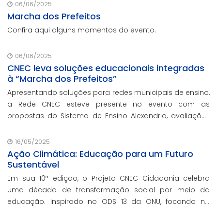
que não participaram da Marcha dos Prefeitos
06/06/2025
Marcha dos Prefeitos
Confira aqui alguns momentos do evento.
06/06/2025
CNEC leva soluções educacionais integradas
à “Marcha dos Prefeitos”
Apresentando soluções para redes municipais de ensino,
a Rede CNEC esteve presente no evento com as
propostas do Sistema de Ensino Alexandria, avaliações
pedagógicas, formação docente, serviços de gestão
escolar e parcerias com prefeituras durante e
16/05/2025
Ação Climática: Educação para um Futuro
Sustentável
Em sua 10ª edição, o Projeto CNEC Cidadania celebra
uma década de transformação social por meio da
educação. Inspirado no ODS 13 da ONU, focando no
enfrentamento das mudanças climáticas e na