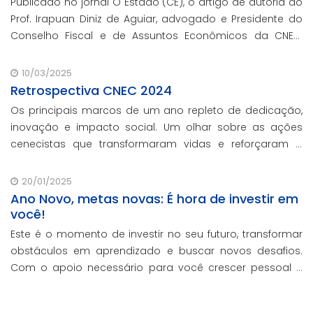
Publicado no jornal O Estado (CE), o artigo de autoria do
Prof. Irapuan Diniz de Aguiar, advogado e Presidente do
Conselho Fiscal e de Assuntos Econômicos da CNEC,
aborda a história e o impacto cenecista na educação
brasileira.
10/03/2025
Retrospectiva CNEC 2024
Os principais marcos de um ano repleto de dedicação,
inovação e impacto social. Um olhar sobre as ações
cenecistas que transformaram vidas e reforçaram o
nosso compromisso com a educação de qualidade.
20/01/2025
Ano Novo, metas novas: É hora de investir em
você!
Este é o momento de investir no seu futuro, transformar
obstáculos em aprendizado e buscar novos desafios.
Com o apoio necessário para você crescer pessoal e
profissionalmente, estamos aqui para te ajudar a
transformar metas em conquistas reais.