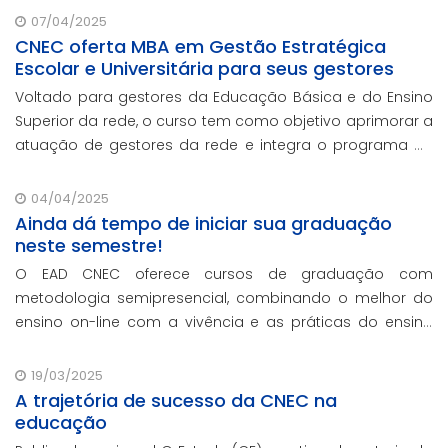
promoção da sustentabilidade.
07/04/2025
CNEC oferta MBA em Gestão Estratégica
Escolar e Universitária para seus gestores
Voltado para gestores da Educação Básica e do Ensino
Superior da rede, o curso tem como objetivo aprimorar a
atuação de gestores da rede e integra o programa de
formação continuada em serviço da instituição,
contando com o oferecimento gratuito da Re
04/04/2025
Ainda dá tempo de iniciar sua graduação
neste semestre!
O EAD CNEC oferece cursos de graduação com
metodologia semipresencial, combinando o melhor do
ensino on-line com a vivência e as práticas do ensino
presencial.
19/03/2025
A trajetória de sucesso da CNEC na
educação